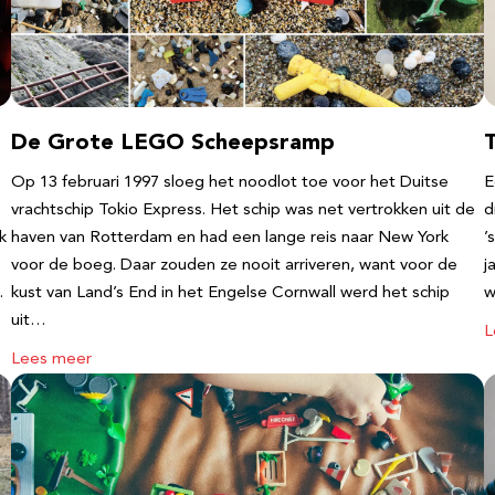
De Grote LEGO Scheepsramp
T
Op 13 februari 1997 sloeg het noodlot toe voor het Duitse
E
vrachtschip Tokio Express. Het schip was net vertrokken uit de
d
k
haven van Rotterdam en had een lange reis naar New York
’
voor de boeg. Daar zouden ze nooit arriveren, want voor de
j
…
kust van Land’s End in het Engelse Cornwall werd het schip
w
uit…
L
Lees meer