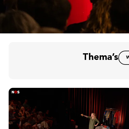
Thema’s
W