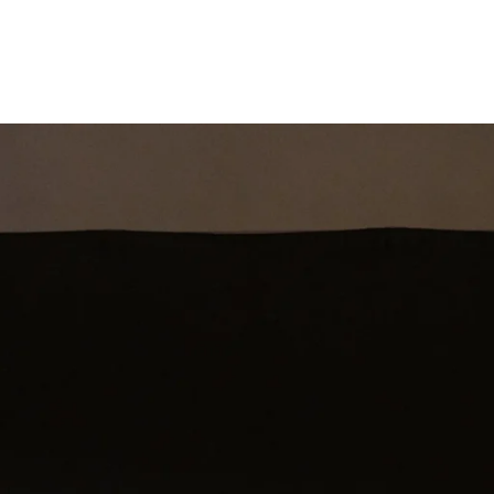
st
Theatershow
Training
Omdenkkrin