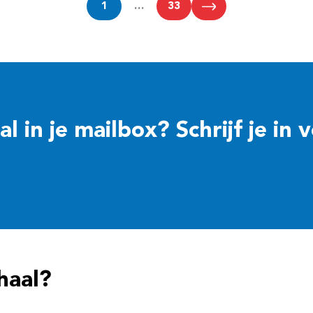
1
…
33
 in je mailbox? Schrijf je in 
haal?