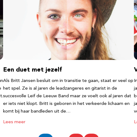
Een duet met jezelf
un
Als Britt Jansen besluit om in transitie te gaan, staat er veel op
I
e
het spel. Ze is al jaren de leadzangeres en gitarist in de
j
t.
succesvolle Leif de Leeuw Band maar ze voelt ook al jaren dat
b
er iets niet klopt. Britt is geboren in het verkeerde lichaam en
j
komt bij haar bandleden uit de…
v
Lees meer
L