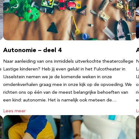
Autonomie – deel 4
Naar aanleiding van ons inmiddels uitverkochte theatercollege
N
e
Lastige kinderen? Heb jij even geluk! in het Fulcotheater in
L
IJsselstein nemen we je de komende weken in onze
I
omdenkverhalen graag mee in onze kijk op de opvoeding. We
o
richten ons op één van de meest belangrijke behoeften van
r
een kind: autonomie. Het is namelijk ook meteen de…
e
Lees meer
L