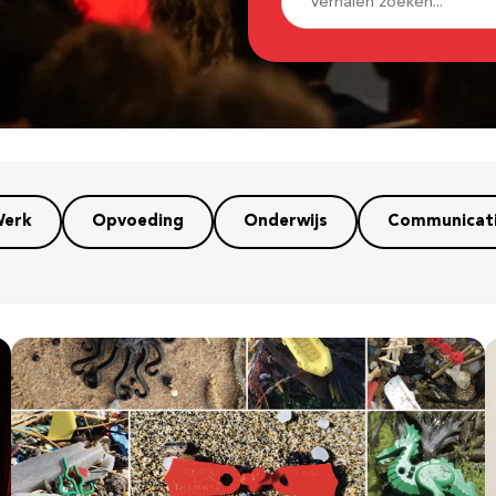
erk
Opvoeding
Onderwijs
Communicat