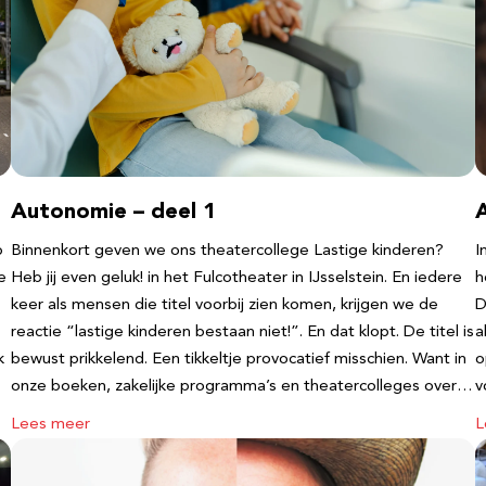
Autonomie – deel 1
b
Binnenkort geven we ons theatercollege Lastige kinderen?
I
e
Heb jij even geluk! in het Fulcotheater in IJsselstein. En iedere
h
keer als mensen die titel voorbij zien komen, krijgen we de
D
reactie “lastige kinderen bestaan niet!”. En dat klopt. De titel is
a
k
bewust prikkelend. Een tikkeltje provocatief misschien. Want in
o
onze boeken, zakelijke programma’s en theatercolleges over…
v
Lees meer
L