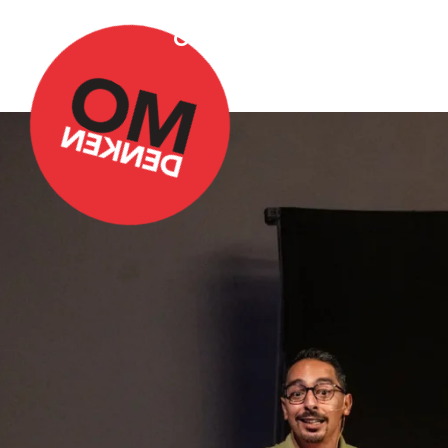
Over Omdenken
Podca