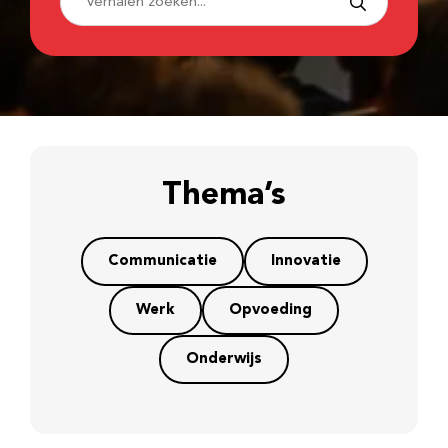
Thema’s
Communicatie
Innovatie
Werk
Opvoeding
Onderwijs