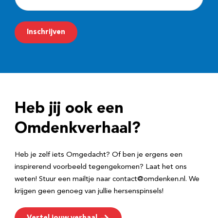
-
m
Inschrijven
a
i
l
a
d
Heb jij ook een
r
e
Omdenkverhaal?
s
Heb je zelf iets Omgedacht? Of ben je ergens een
inspirerend voorbeeld tegengekomen? Laat het ons
weten! Stuur een mailtje naar contact@omdenken.nl. We
krijgen geen genoeg van jullie hersenspinsels!