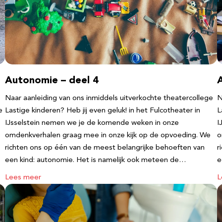
Autonomie – deel 4
Naar aanleiding van ons inmiddels uitverkochte theatercollege
N
e
Lastige kinderen? Heb jij even geluk! in het Fulcotheater in
L
IJsselstein nemen we je de komende weken in onze
I
omdenkverhalen graag mee in onze kijk op de opvoeding. We
o
richten ons op één van de meest belangrijke behoeften van
r
een kind: autonomie. Het is namelijk ook meteen de…
e
Lees meer
L