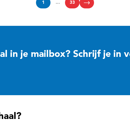
1
…
33
 in je mailbox? Schrijf je in 
haal?