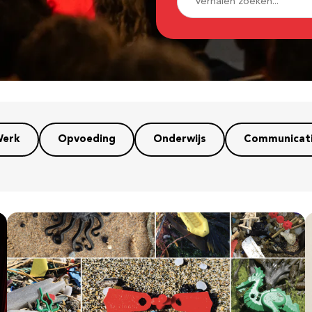
erk
Opvoeding
Onderwijs
Communicat