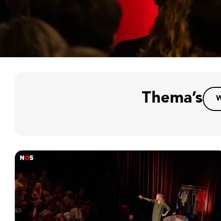
Thema’s
W