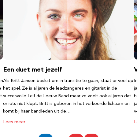
Een duet met jezelf
un
Als Britt Jansen besluit om in transitie te gaan, staat er veel op
I
e
het spel. Ze is al jaren de leadzangeres en gitarist in de
j
t.
succesvolle Leif de Leeuw Band maar ze voelt ook al jaren dat
b
er iets niet klopt. Britt is geboren in het verkeerde lichaam en
j
komt bij haar bandleden uit de…
v
Lees meer
L