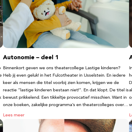
Autonomie – deel 1
b
Binnenkort geven we ons theatercollege Lastige kinderen?
I
e
Heb jij even geluk! in het Fulcotheater in IJsselstein. En iedere
h
keer als mensen die titel voorbij zien komen, krijgen we de
D
reactie “lastige kinderen bestaan niet!”. En dat klopt. De titel is
a
k
bewust prikkelend. Een tikkeltje provocatief misschien. Want in
o
onze boeken, zakelijke programma’s en theatercolleges over…
v
Lees meer
L