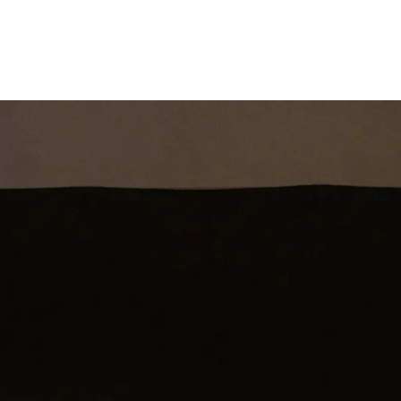
st
Theatershow
Training
Omdenkkrin