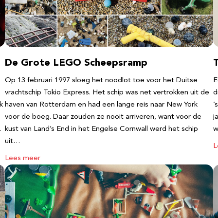
De Grote LEGO Scheepsramp
T
Op 13 februari 1997 sloeg het noodlot toe voor het Duitse
E
vrachtschip Tokio Express. Het schip was net vertrokken uit de
d
k
haven van Rotterdam en had een lange reis naar New York
’
voor de boeg. Daar zouden ze nooit arriveren, want voor de
j
…
kust van Land’s End in het Engelse Cornwall werd het schip
w
uit…
L
Lees meer