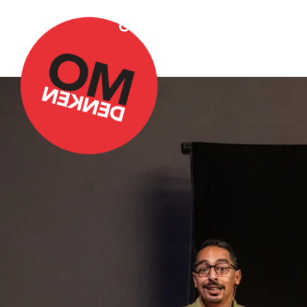
Over Omdenken
Podca