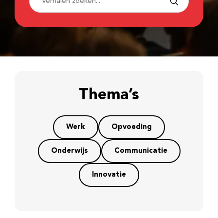
Thema’s
Werk
Opvoeding
Onderwijs
Communicatie
Innovatie