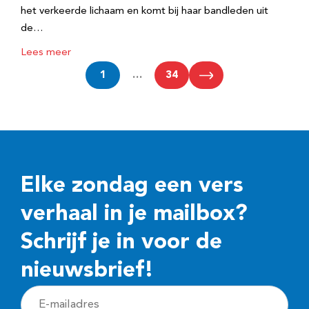
het verkeerde lichaam en komt bij haar bandleden uit
de…
Lees meer
1
…
34
Elke zondag een vers
verhaal in je mailbox?
Schrijf je in voor de
nieuwsbrief!
E