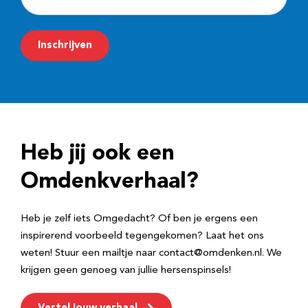
-
m
Inschrijven
a
i
l
a
d
Heb jij ook een
r
e
Omdenkverhaal?
s
Heb je zelf iets Omgedacht? Of ben je ergens een
inspirerend voorbeeld tegengekomen? Laat het ons
weten! Stuur een mailtje naar contact@omdenken.nl. We
krijgen geen genoeg van jullie hersenspinsels!