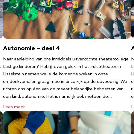
Autonomie – deel 4
Naar aanleiding van ons inmiddels uitverkochte theatercollege
N
e
Lastige kinderen? Heb jij even geluk! in het Fulcotheater in
L
IJsselstein nemen we je de komende weken in onze
I
omdenkverhalen graag mee in onze kijk op de opvoeding. We
o
richten ons op één van de meest belangrijke behoeften van
r
een kind: autonomie. Het is namelijk ook meteen de…
e
Lees meer
L