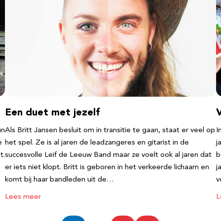
Een duet met jezelf
un
Als Britt Jansen besluit om in transitie te gaan, staat er veel op
I
e
het spel. Ze is al jaren de leadzangeres en gitarist in de
j
t.
succesvolle Leif de Leeuw Band maar ze voelt ook al jaren dat
b
er iets niet klopt. Britt is geboren in het verkeerde lichaam en
j
komt bij haar bandleden uit de…
v
Lees meer
L