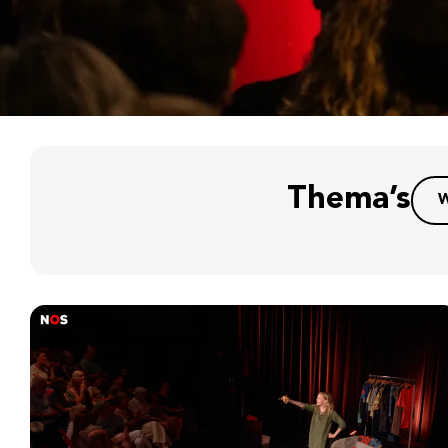
Thema’s
W