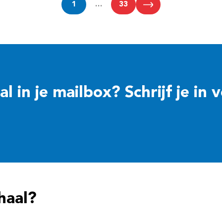
1
…
33
 in je mailbox? Schrijf je in 
haal?