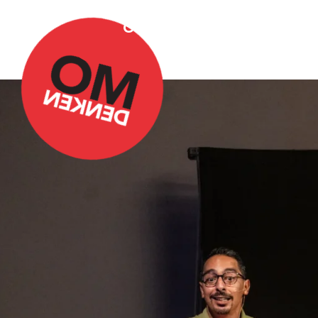
Over Omdenken
Podca