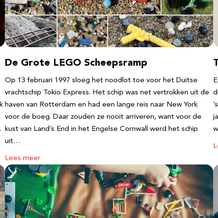
De Grote LEGO Scheepsramp
T
Op 13 februari 1997 sloeg het noodlot toe voor het Duitse
E
vrachtschip Tokio Express. Het schip was net vertrokken uit de
d
k
haven van Rotterdam en had een lange reis naar New York
’
voor de boeg. Daar zouden ze nooit arriveren, want voor de
j
…
kust van Land’s End in het Engelse Cornwall werd het schip
w
uit…
L
Lees meer