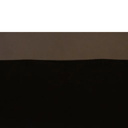
st
Theatershow
Training
Omdenkkrin