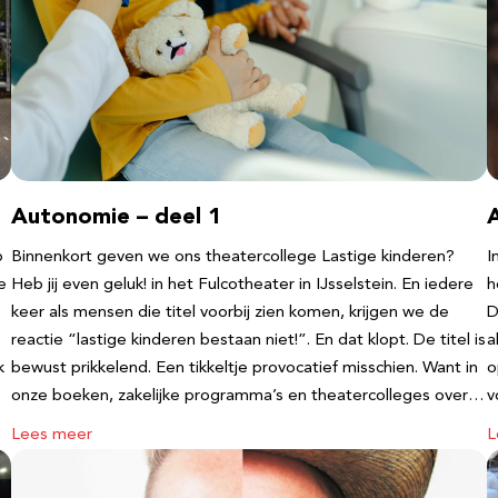
Autonomie – deel 1
b
Binnenkort geven we ons theatercollege Lastige kinderen?
I
e
Heb jij even geluk! in het Fulcotheater in IJsselstein. En iedere
h
keer als mensen die titel voorbij zien komen, krijgen we de
D
reactie “lastige kinderen bestaan niet!”. En dat klopt. De titel is
a
k
bewust prikkelend. Een tikkeltje provocatief misschien. Want in
o
onze boeken, zakelijke programma’s en theatercolleges over…
v
Lees meer
L