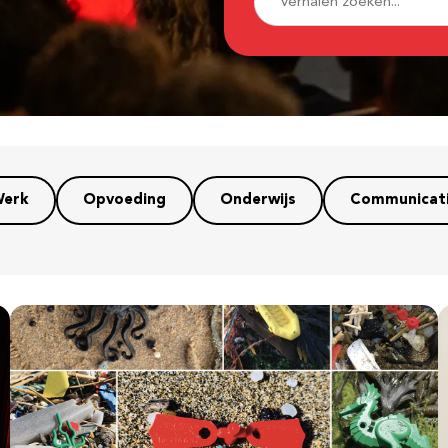
erk
Opvoeding
Onderwijs
Communicat