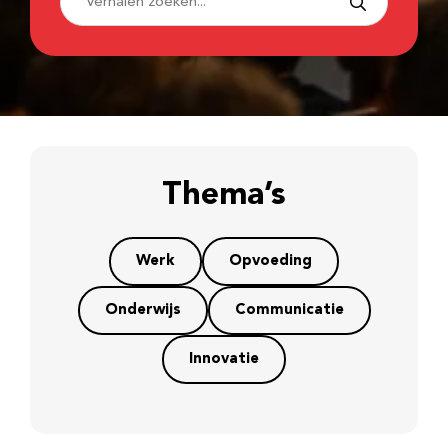
Thema’s
Werk
Opvoeding
Onderwijs
Communicatie
Innovatie