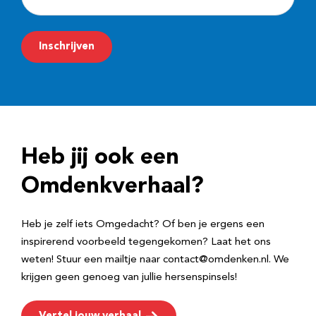
-
m
Inschrijven
a
i
l
a
d
Heb jij ook een
r
e
Omdenkverhaal?
s
Heb je zelf iets Omgedacht? Of ben je ergens een
inspirerend voorbeeld tegengekomen? Laat het ons
weten! Stuur een mailtje naar contact@omdenken.nl. We
krijgen geen genoeg van jullie hersenspinsels!