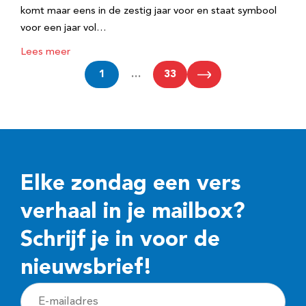
komt maar eens in de zestig jaar voor en staat symbool
voor een jaar vol…
Lees meer
1
…
33
Elke zondag een vers
verhaal in je mailbox?
Schrijf je in voor de
nieuwsbrief!
E