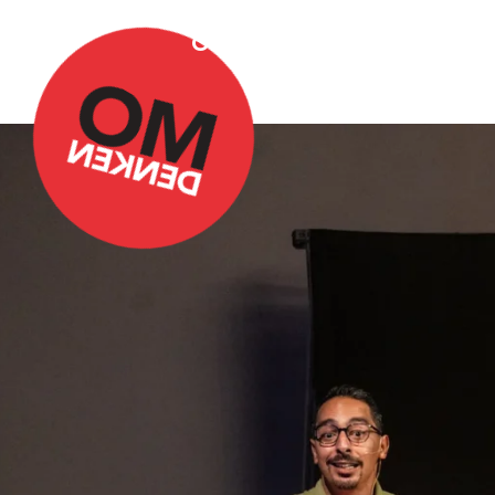
Over Omdenken
Podca