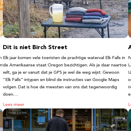
Dit is niet Birch Street
n
Elk jaar komen vele toeristen de prachtige waterval Elk Falls in
N
‘m
de Amerikaanse staat Oregon bezichtigen. Als je daar naartoe
L
r
wilt, ga je er vanuit dat je GPS je wel de weg wijst. Gewoon
I
“Elk Falls” intypen en blind de instructies van Google Maps
o
volgen. Dat is hoe de meesten van ons dat tegenwoordig
r
doen.…
e
Lees meer
L