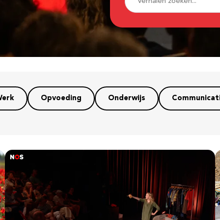
erk
Opvoeding
Onderwijs
Communicat