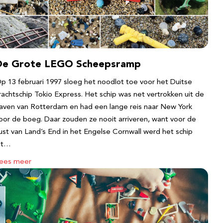
De Grote LEGO Scheepsramp
p 13 februari 1997 sloeg het noodlot toe voor het Duitse
rachtschip Tokio Express. Het schip was net vertrokken uit de
aven van Rotterdam en had een lange reis naar New York
oor de boeg. Daar zouden ze nooit arriveren, want voor de
ust van Land’s End in het Engelse Cornwall werd het schip
it…
ees meer