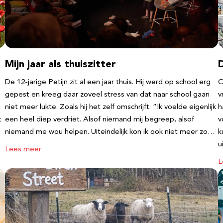
Mijn jaar als thuiszitter
De 12-jarige Petijn zit al een jaar thuis. Hij werd op school erg
O
gepest en kreeg daar zoveel stress van dat naar school gaan
v
niet meer lukte. Zoals hij het zelf omschrijft: “Ik voelde eigenlijk
h
t
een heel diep verdriet. Alsof niemand mij begreep, alsof
v
niemand me wou helpen. Uiteindelijk kon ik ook niet meer zo…
k
u
Lees meer
L