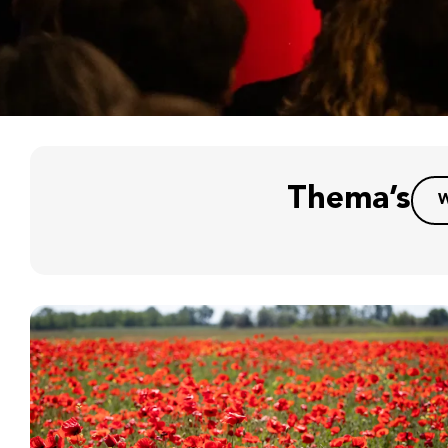
Thema’s
W