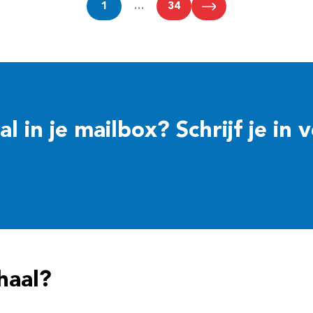
1
…
34
 in je mailbox? Schrijf je in 
haal?