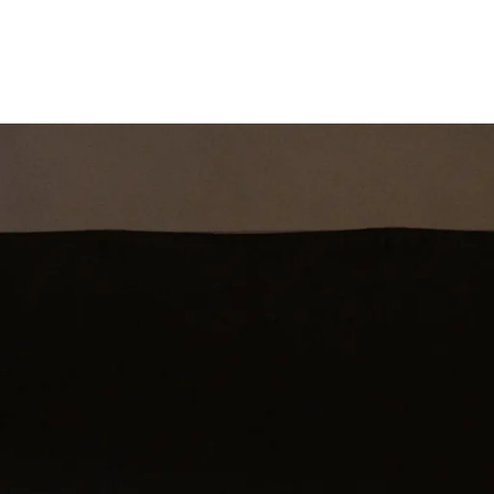
st
Theatershow
Training
Omdenkkrin