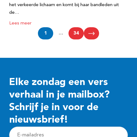
het verkeerde lichaam en komt bij haar bandleden uit
de…
Lees meer
1
…
34
Elke zondag een vers
verhaal in je mailbox?
Schrijf je in voor de
nieuwsbrief!
E