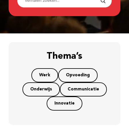
Thema’s
Werk
Opvoeding
Onderwijs
Communicatie
Innovatie