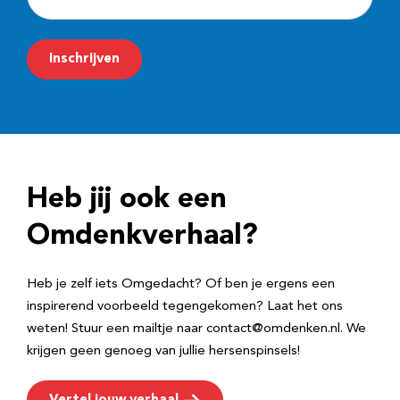
-
m
Inschrijven
a
i
l
a
d
Heb jij ook een
r
e
Omdenkverhaal?
s
Heb je zelf iets Omgedacht? Of ben je ergens een
inspirerend voorbeeld tegengekomen? Laat het ons
weten! Stuur een mailtje naar contact@omdenken.nl. We
krijgen geen genoeg van jullie hersenspinsels!