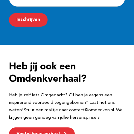
-
m
Inschrijven
a
i
l
a
d
Heb jij ook een
r
e
Omdenkverhaal?
s
Heb je zelf iets Omgedacht? Of ben je ergens een
inspirerend voorbeeld tegengekomen? Laat het ons
weten! Stuur een mailtje naar contact@omdenken.nl. We
krijgen geen genoeg van jullie hersenspinsels!