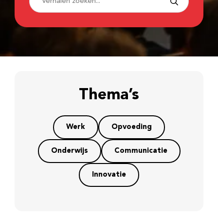
Thema’s
Werk
Opvoeding
Onderwijs
Communicatie
Innovatie