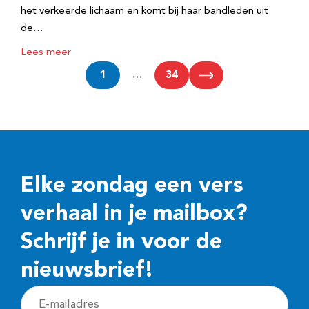
het verkeerde lichaam en komt bij haar bandleden uit
de…
Lees meer
1
…
34
Elke zondag een vers
verhaal in je mailbox?
Schrijf je in voor de
nieuwsbrief!
E