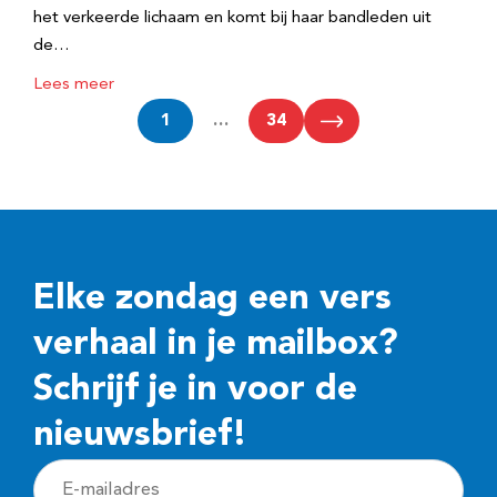
het verkeerde lichaam en komt bij haar bandleden uit
de…
Lees meer
1
…
34
Elke zondag een vers
verhaal in je mailbox?
Schrijf je in voor de
nieuwsbrief!
E