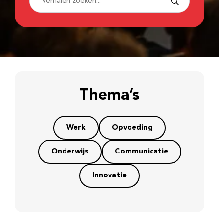
Thema’s
Werk
Opvoeding
Onderwijs
Communicatie
Innovatie