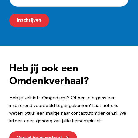
-
m
Inschrijven
a
i
l
a
d
Heb jij ook een
r
e
Omdenkverhaal?
s
Heb je zelf iets Omgedacht? Of ben je ergens een
inspirerend voorbeeld tegengekomen? Laat het ons
weten! Stuur een mailtje naar contact@omdenken.nl. We
krijgen geen genoeg van jullie hersenspinsels!