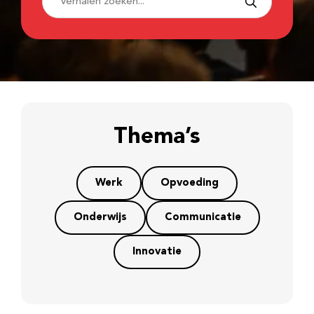
Thema’s
Werk
Opvoeding
Onderwijs
Communicatie
Innovatie