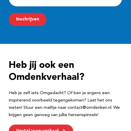
-
m
Inschrijven
a
i
l
a
d
Heb jij ook een
r
e
Omdenkverhaal?
s
Heb je zelf iets Omgedacht? Of ben je ergens een
inspirerend voorbeeld tegengekomen? Laat het ons
weten! Stuur een mailtje naar contact@omdenken.nl. We
krijgen geen genoeg van jullie hersenspinsels!