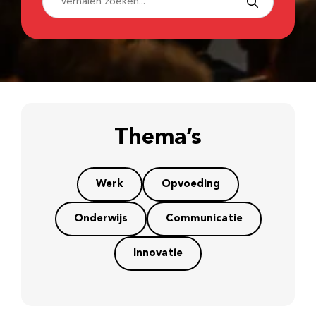
Thema’s
Werk
Opvoeding
Onderwijs
Communicatie
Innovatie