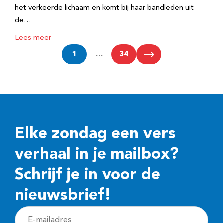
het verkeerde lichaam en komt bij haar bandleden uit
de…
Lees meer
1
…
34
Elke zondag een vers
verhaal in je mailbox?
Schrijf je in voor de
nieuwsbrief!
E