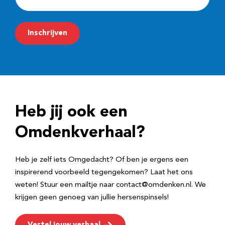
-
m
Inschrijven
a
i
l
a
d
Heb jij ook een
r
e
Omdenkverhaal?
s
Heb je zelf iets Omgedacht? Of ben je ergens een
inspirerend voorbeeld tegengekomen? Laat het ons
weten! Stuur een mailtje naar contact@omdenken.nl. We
krijgen geen genoeg van jullie hersenspinsels!