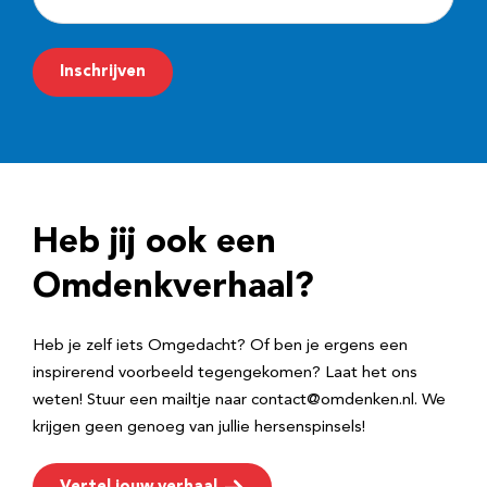
-
m
Inschrijven
a
i
l
a
d
Heb jij ook een
r
e
Omdenkverhaal?
s
Heb je zelf iets Omgedacht? Of ben je ergens een
inspirerend voorbeeld tegengekomen? Laat het ons
weten! Stuur een mailtje naar contact@omdenken.nl. We
krijgen geen genoeg van jullie hersenspinsels!