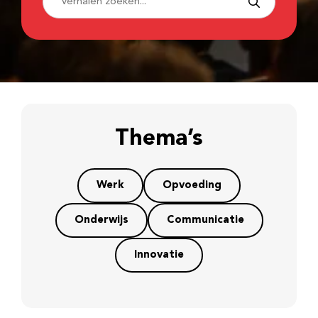
Thema’s
Werk
Opvoeding
Onderwijs
Communicatie
Innovatie