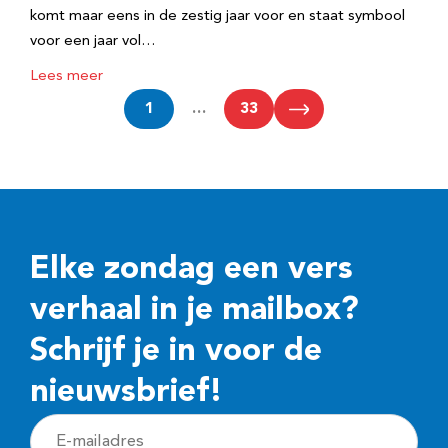
komt maar eens in de zestig jaar voor en staat symbool
voor een jaar vol…
Lees meer
1
…
33
Elke zondag een vers
verhaal in je mailbox?
Schrijf je in voor de
nieuwsbrief!
E