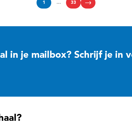
1
…
33
 in je mailbox? Schrijf je in 
haal?