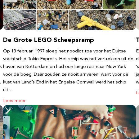
De Grote LEGO Scheepsramp
T
Op 13 februari 1997 sloeg het noodlot toe voor het Duitse
E
vrachtschip Tokio Express. Het schip was net vertrokken uit de
d
k
haven van Rotterdam en had een lange reis naar New York
’
voor de boeg. Daar zouden ze nooit arriveren, want voor de
j
…
kust van Land’s End in het Engelse Cornwall werd het schip
w
uit…
L
Lees meer