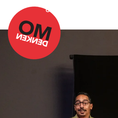
Over Omdenken
Podca