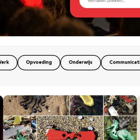
erk
Opvoeding
Onderwijs
Communicat