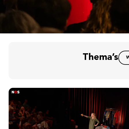
Thema’s
W