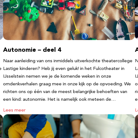
Autonomie – deel 4
Naar aanleiding van ons inmiddels uitverkochte theatercollege
N
e
Lastige kinderen? Heb jij even geluk! in het Fulcotheater in
L
IJsselstein nemen we je de komende weken in onze
I
omdenkverhalen graag mee in onze kijk op de opvoeding. We
o
richten ons op één van de meest belangrijke behoeften van
r
een kind: autonomie. Het is namelijk ook meteen de…
e
Lees meer
L