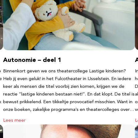
Autonomie – deel 1
b
Binnenkort geven we ons theatercollege Lastige kinderen?
I
e
Heb jij even geluk! in het Fulcotheater in IJsselstein. En iedere
h
keer als mensen die titel voorbij zien komen, krijgen we de
D
reactie “lastige kinderen bestaan niet!”. En dat klopt. De titel is
a
k
bewust prikkelend. Een tikkeltje provocatief misschien. Want in
o
onze boeken, zakelijke programma’s en theatercolleges over…
v
Lees meer
L