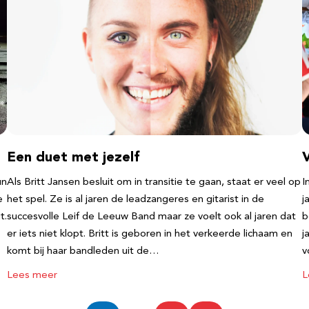
Een duet met jezelf
un
Als Britt Jansen besluit om in transitie te gaan, staat er veel op
I
e
het spel. Ze is al jaren de leadzangeres en gitarist in de
j
t.
succesvolle Leif de Leeuw Band maar ze voelt ook al jaren dat
b
er iets niet klopt. Britt is geboren in het verkeerde lichaam en
j
komt bij haar bandleden uit de…
v
Lees meer
L