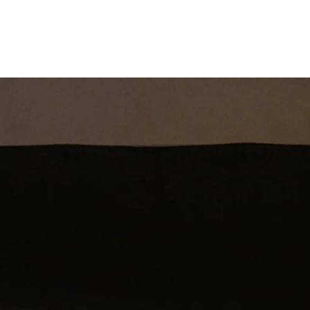
st
Theatershow
Training
Omdenkkrin