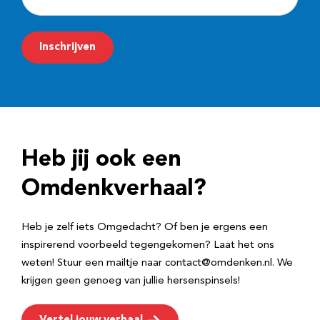
-
m
Inschrijven
a
i
l
a
d
Heb jij ook een
r
e
Omdenkverhaal?
s
Heb je zelf iets Omgedacht? Of ben je ergens een
inspirerend voorbeeld tegengekomen? Laat het ons
weten! Stuur een mailtje naar contact@omdenken.nl. We
krijgen geen genoeg van jullie hersenspinsels!