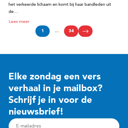
het verkeerde lichaam en komt bij haar bandleden uit
de…
Lees meer
1
…
34
Elke zondag een vers
verhaal in je mailbox?
Schrijf je in voor de
nieuwsbrief!
E