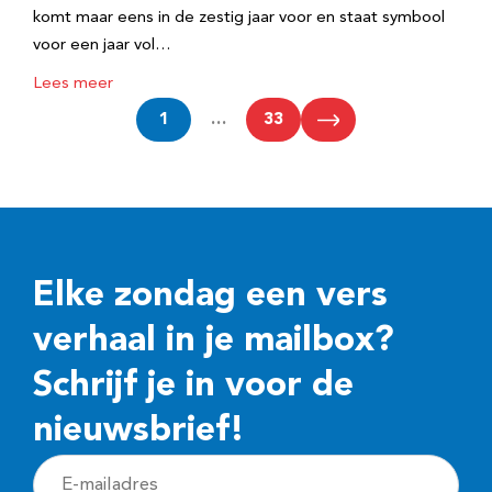
komt maar eens in de zestig jaar voor en staat symbool
voor een jaar vol…
Lees meer
1
…
33
Elke zondag een vers
verhaal in je mailbox?
Schrijf je in voor de
nieuwsbrief!
E