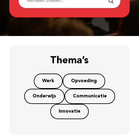
Thema’s
Werk
Opvoeding
Onderwijs
Communicatie
Innovatie