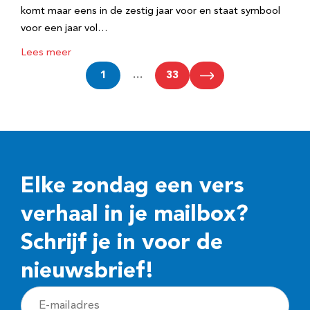
komt maar eens in de zestig jaar voor en staat symbool
voor een jaar vol…
Lees meer
1
…
33
Elke zondag een vers
verhaal in je mailbox?
Schrijf je in voor de
nieuwsbrief!
E