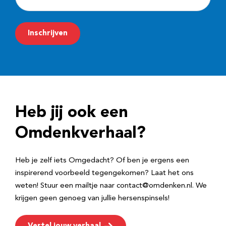
-
m
Inschrijven
a
i
l
a
d
Heb jij ook een
r
e
Omdenkverhaal?
s
Heb je zelf iets Omgedacht? Of ben je ergens een
inspirerend voorbeeld tegengekomen? Laat het ons
weten! Stuur een mailtje naar contact@omdenken.nl. We
krijgen geen genoeg van jullie hersenspinsels!