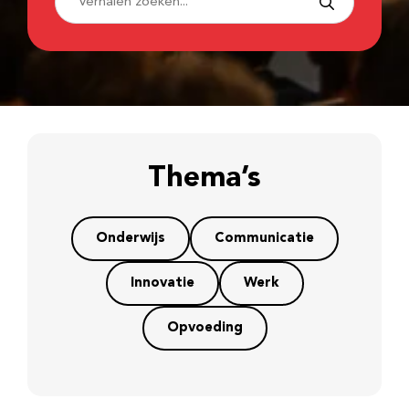
Thema’s
Onderwijs
Communicatie
Innovatie
Werk
Opvoeding