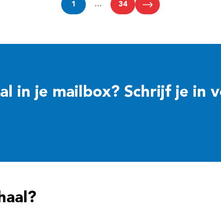
1
…
34
 in je mailbox? Schrijf je in 
haal?