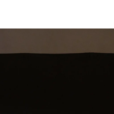
st
Theatershow
Training
Omdenkkrin