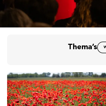
Thema’s
W