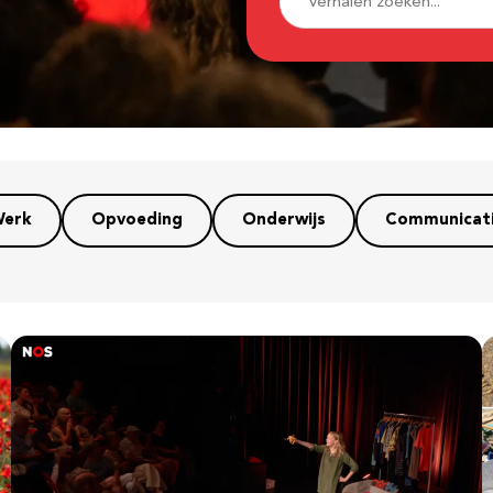
erk
Opvoeding
Onderwijs
Communicat