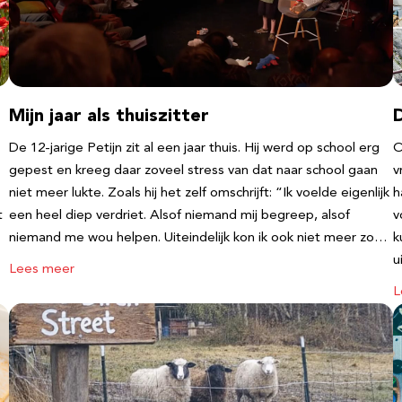
Mijn jaar als thuiszitter
De 12-jarige Petijn zit al een jaar thuis. Hij werd op school erg
O
gepest en kreeg daar zoveel stress van dat naar school gaan
v
niet meer lukte. Zoals hij het zelf omschrijft: “Ik voelde eigenlijk
h
t
een heel diep verdriet. Alsof niemand mij begreep, alsof
v
niemand me wou helpen. Uiteindelijk kon ik ook niet meer zo…
k
u
Lees meer
L