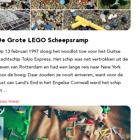
De Grote LEGO Scheepsramp
p 13 februari 1997 sloeg het noodlot toe voor het Duitse
rachtschip Tokio Express. Het schip was net vertrokken uit de
aven van Rotterdam en had een lange reis naar New York
oor de boeg. Daar zouden ze nooit arriveren, want voor de
ust van Land’s End in het Engelse Cornwall werd het schip
it…
ees meer