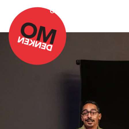
Over Omdenken
Podca