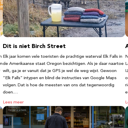
Dit is niet Birch Street
n
Elk jaar komen vele toeristen de prachtige waterval Elk Falls in
N
‘m
de Amerikaanse staat Oregon bezichtigen. Als je daar naartoe
L
r
wilt, ga je er vanuit dat je GPS je wel de weg wijst. Gewoon
I
“Elk Falls” intypen en blind de instructies van Google Maps
o
volgen. Dat is hoe de meesten van ons dat tegenwoordig
r
doen.…
e
Lees meer
L