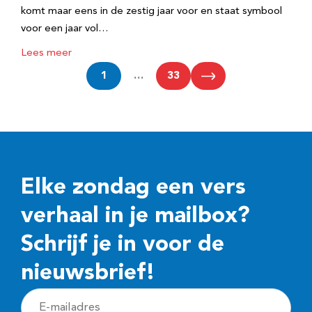
komt maar eens in de zestig jaar voor en staat symbool
voor een jaar vol…
Lees meer
1
…
33
Elke zondag een vers
verhaal in je mailbox?
Schrijf je in voor de
nieuwsbrief!
E