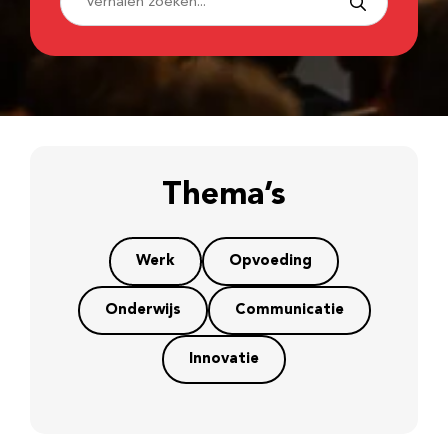
Thema’s
Werk
Opvoeding
Onderwijs
Communicatie
Innovatie