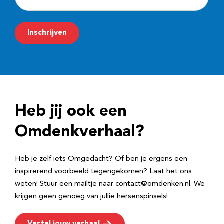
-
m
Inschrijven
a
i
l
a
d
Heb jij ook een
r
e
Omdenkverhaal?
s
Heb je zelf iets Omgedacht? Of ben je ergens een
inspirerend voorbeeld tegengekomen? Laat het ons
weten! Stuur een mailtje naar contact@omdenken.nl. We
krijgen geen genoeg van jullie hersenspinsels!