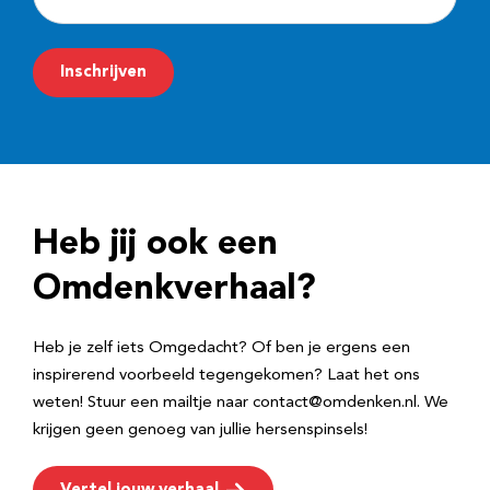
-
m
Inschrijven
a
i
l
a
d
Heb jij ook een
r
e
Omdenkverhaal?
s
Heb je zelf iets Omgedacht? Of ben je ergens een
inspirerend voorbeeld tegengekomen? Laat het ons
weten! Stuur een mailtje naar contact@omdenken.nl. We
krijgen geen genoeg van jullie hersenspinsels!