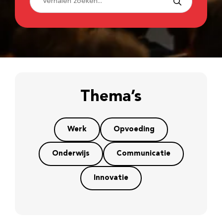
Thema’s
Werk
Opvoeding
Onderwijs
Communicatie
Innovatie