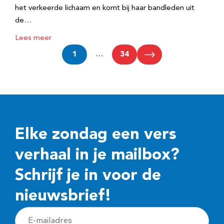
het verkeerde lichaam en komt bij haar bandleden uit
de…
Lees meer
1
…
34
Elke zondag een vers
verhaal in je mailbox?
Schrijf je in voor de
nieuwsbrief!
E