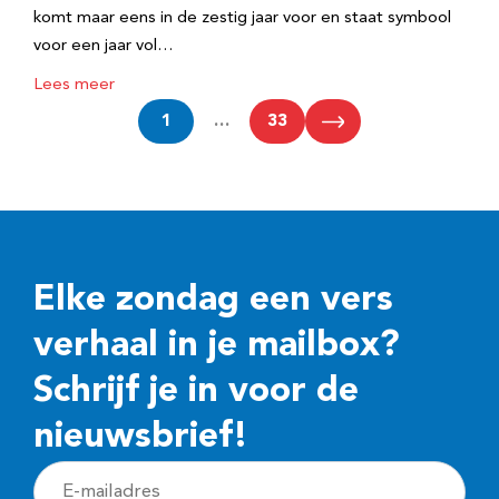
komt maar eens in de zestig jaar voor en staat symbool
voor een jaar vol…
Lees meer
1
…
33
Elke zondag een vers
verhaal in je mailbox?
Schrijf je in voor de
nieuwsbrief!
E