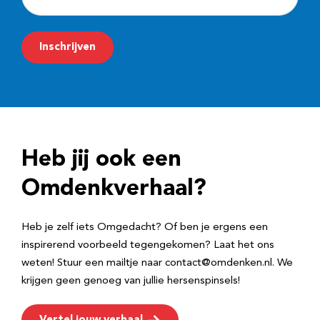
-
m
Inschrijven
a
i
l
a
d
Heb jij ook een
r
e
Omdenkverhaal?
s
Heb je zelf iets Omgedacht? Of ben je ergens een
inspirerend voorbeeld tegengekomen? Laat het ons
weten! Stuur een mailtje naar contact@omdenken.nl. We
krijgen geen genoeg van jullie hersenspinsels!