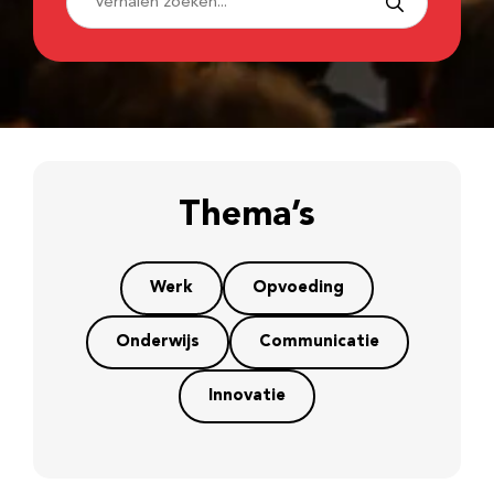
Thema’s
Werk
Opvoeding
Onderwijs
Communicatie
Innovatie