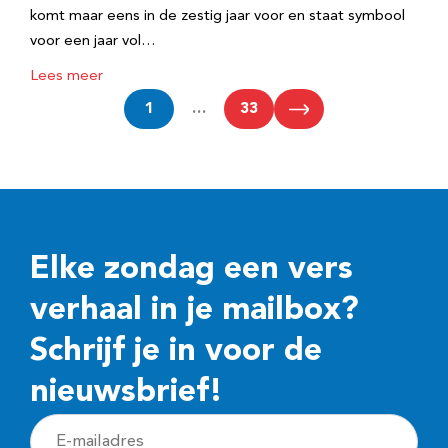
komt maar eens in de zestig jaar voor en staat symbool
voor een jaar vol…
Lees meer
1
…
33
Elke zondag een vers
verhaal in je mailbox?
Schrijf je in voor de
nieuwsbrief!
E