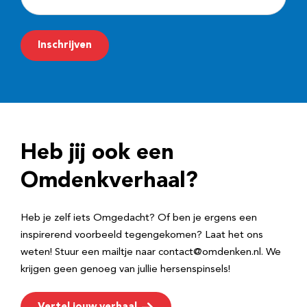
-
m
Inschrijven
a
i
l
a
d
Heb jij ook een
r
e
Omdenkverhaal?
s
Heb je zelf iets Omgedacht? Of ben je ergens een
inspirerend voorbeeld tegengekomen? Laat het ons
weten! Stuur een mailtje naar contact@omdenken.nl. We
krijgen geen genoeg van jullie hersenspinsels!