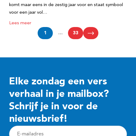
komt maar eens in de zestig jaar voor en staat symbool
voor een jaar vol…
Lees meer
1
…
33
Elke zondag een vers
verhaal in je mailbox?
Schrijf je in voor de
nieuwsbrief!
E