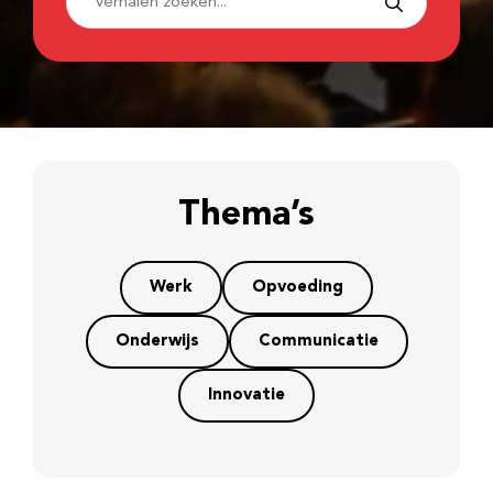
Thema’s
Werk
Opvoeding
Onderwijs
Communicatie
Innovatie