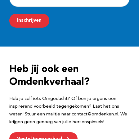
-
m
Inschrijven
a
i
l
a
d
Heb jij ook een
r
e
Omdenkverhaal?
s
Heb je zelf iets Omgedacht? Of ben je ergens een
inspirerend voorbeeld tegengekomen? Laat het ons
weten! Stuur een mailtje naar contact@omdenken.nl. We
krijgen geen genoeg van jullie hersenspinsels!