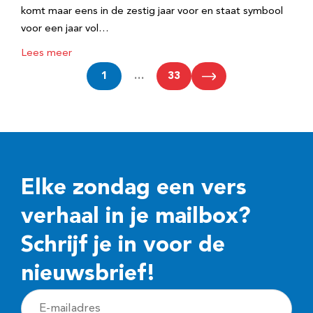
komt maar eens in de zestig jaar voor en staat symbool
voor een jaar vol…
Lees meer
1
…
33
Elke zondag een vers
verhaal in je mailbox?
Schrijf je in voor de
nieuwsbrief!
E