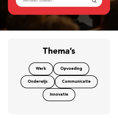
Thema’s
Werk
Opvoeding
Onderwijs
Communicatie
Innovatie