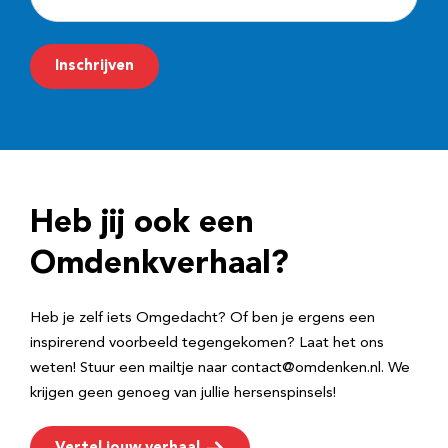
-
m
Inschrijven
a
i
l
a
d
Heb jij ook een
r
e
Omdenkverhaal?
s
Heb je zelf iets Omgedacht? Of ben je ergens een
inspirerend voorbeeld tegengekomen? Laat het ons
weten! Stuur een mailtje naar contact@omdenken.nl. We
krijgen geen genoeg van jullie hersenspinsels!