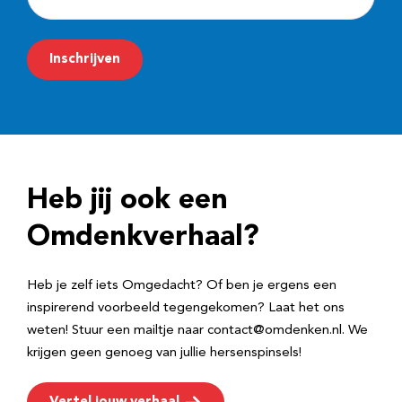
-
m
Inschrijven
a
i
l
a
d
Heb jij ook een
r
e
Omdenkverhaal?
s
Heb je zelf iets Omgedacht? Of ben je ergens een
inspirerend voorbeeld tegengekomen? Laat het ons
weten! Stuur een mailtje naar contact@omdenken.nl. We
krijgen geen genoeg van jullie hersenspinsels!