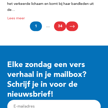
het verkeerde lichaam en komt bij haar bandleden uit
de…
Lees meer
1
…
34
Elke zondag een vers
verhaal in je mailbox?
Schrijf je in voor de
nieuwsbrief!
E