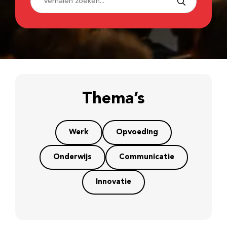
Thema’s
Werk
Opvoeding
Onderwijs
Communicatie
Innovatie