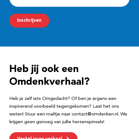
-
m
Inschrijven
a
i
l
a
d
Heb jij ook een
r
e
Omdenkverhaal?
s
Heb je zelf iets Omgedacht? Of ben je ergens een
inspirerend voorbeeld tegengekomen? Laat het ons
weten! Stuur een mailtje naar contact@omdenken.nl. We
krijgen geen genoeg van jullie hersenspinsels!