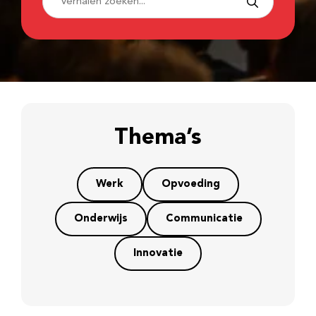
Thema’s
Werk
Opvoeding
Onderwijs
Communicatie
Innovatie