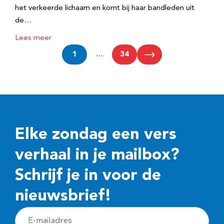
het verkeerde lichaam en komt bij haar bandleden uit
de…
Lees meer
1
…
34
Elke zondag een vers
verhaal in je mailbox?
Schrijf je in voor de
nieuwsbrief!
E