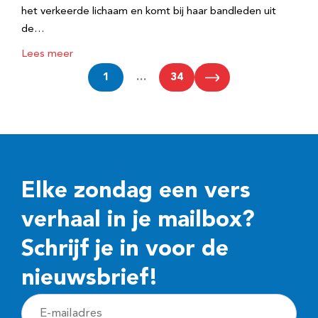
het verkeerde lichaam en komt bij haar bandleden uit
de…
Lees meer
1
…
34
Elke zondag een vers
verhaal in je mailbox?
Schrijf je in voor de
nieuwsbrief!
E