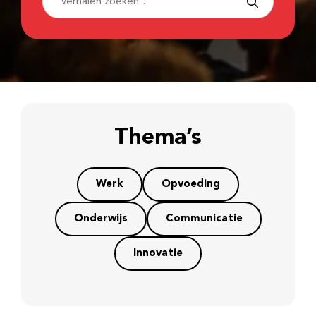
Thema’s
Werk
Opvoeding
Onderwijs
Communicatie
Innovatie