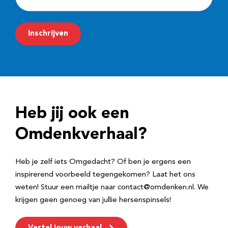
-
m
Inschrijven
a
i
l
a
d
Heb jij ook een
r
e
Omdenkverhaal?
s
Heb je zelf iets Omgedacht? Of ben je ergens een
inspirerend voorbeeld tegengekomen? Laat het ons
weten! Stuur een mailtje naar contact@omdenken.nl. We
krijgen geen genoeg van jullie hersenspinsels!