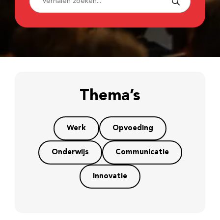
Thema’s
Werk
Opvoeding
Onderwijs
Communicatie
Innovatie