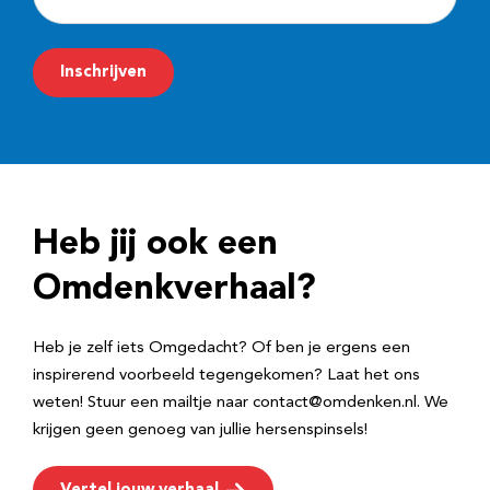
-
m
Inschrijven
a
i
l
a
d
Heb jij ook een
r
e
Omdenkverhaal?
s
Heb je zelf iets Omgedacht? Of ben je ergens een
inspirerend voorbeeld tegengekomen? Laat het ons
weten! Stuur een mailtje naar contact@omdenken.nl. We
krijgen geen genoeg van jullie hersenspinsels!