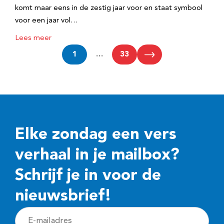
komt maar eens in de zestig jaar voor en staat symbool
voor een jaar vol…
Lees meer
1
…
33
Elke zondag een vers
verhaal in je mailbox?
Schrijf je in voor de
nieuwsbrief!
E