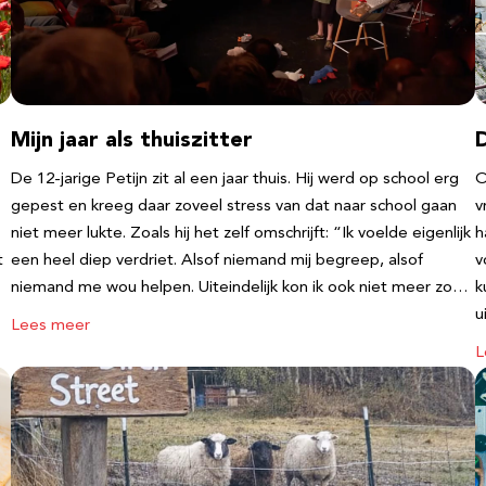
Mijn jaar als thuiszitter
De 12-jarige Petijn zit al een jaar thuis. Hij werd op school erg
O
gepest en kreeg daar zoveel stress van dat naar school gaan
v
niet meer lukte. Zoals hij het zelf omschrijft: “Ik voelde eigenlijk
h
t
een heel diep verdriet. Alsof niemand mij begreep, alsof
v
niemand me wou helpen. Uiteindelijk kon ik ook niet meer zo…
k
u
Lees meer
L