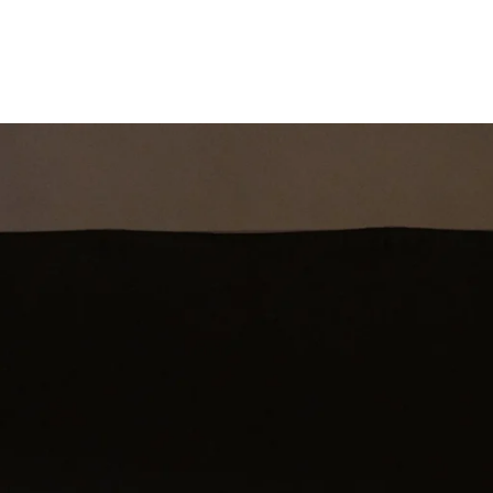
st
Theatershow
Training
Omdenkkrin