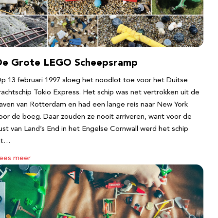
De Grote LEGO Scheepsramp
p 13 februari 1997 sloeg het noodlot toe voor het Duitse
rachtschip Tokio Express. Het schip was net vertrokken uit de
aven van Rotterdam en had een lange reis naar New York
oor de boeg. Daar zouden ze nooit arriveren, want voor de
ust van Land’s End in het Engelse Cornwall werd het schip
it…
ees meer