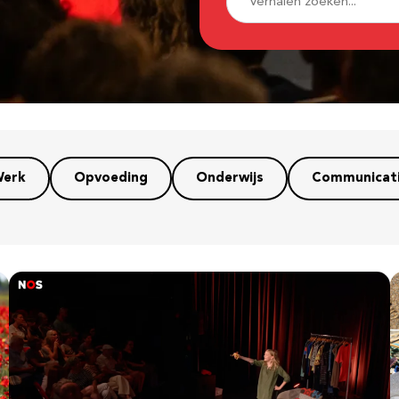
erk
Opvoeding
Onderwijs
Communicat