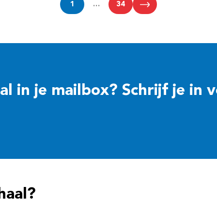
1
…
34
 in je mailbox? Schrijf je in 
haal?