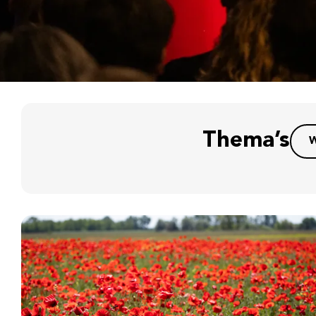
Thema’s
W