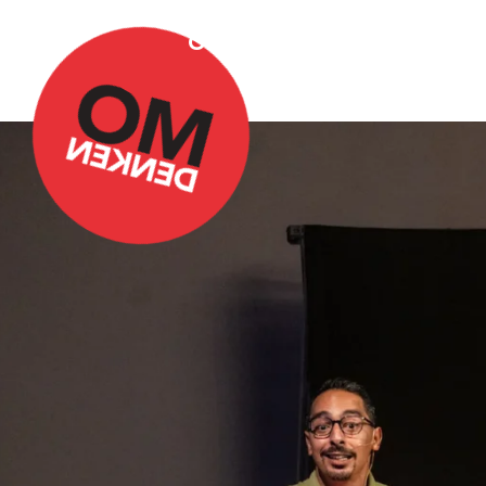
Over Omdenken
Podca