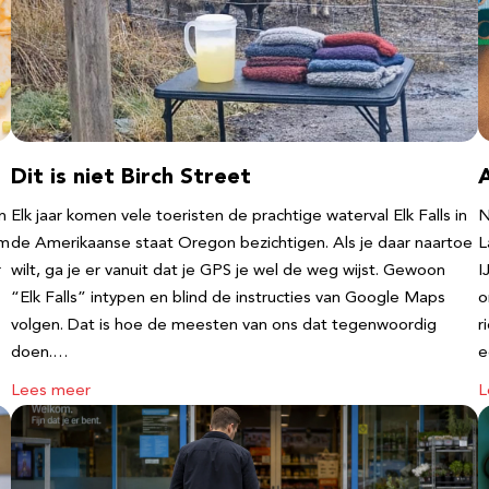
Dit is niet Birch Street
n
Elk jaar komen vele toeristen de prachtige waterval Elk Falls in
N
‘m
de Amerikaanse staat Oregon bezichtigen. Als je daar naartoe
L
r
wilt, ga je er vanuit dat je GPS je wel de weg wijst. Gewoon
I
“Elk Falls” intypen en blind de instructies van Google Maps
o
volgen. Dat is hoe de meesten van ons dat tegenwoordig
r
doen.…
e
Lees meer
L