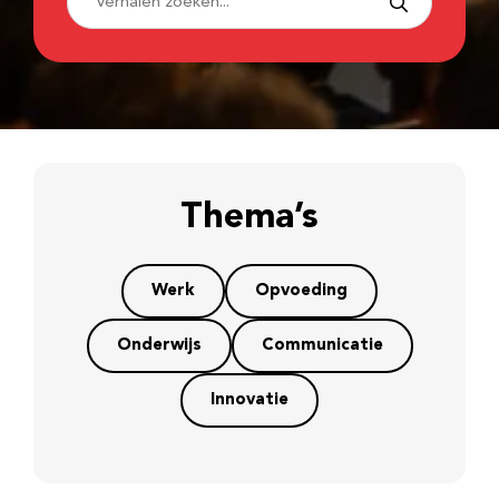
Thema’s
Werk
Opvoeding
Onderwijs
Communicatie
Innovatie