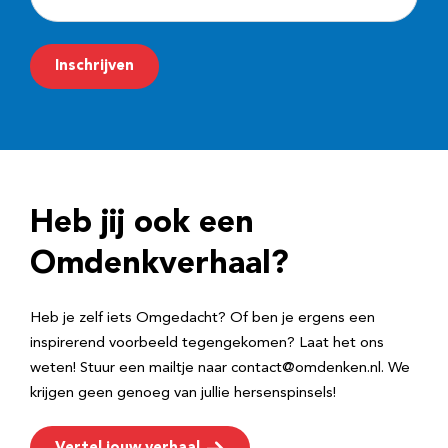
-
m
Inschrijven
a
i
l
a
d
Heb jij ook een
r
e
Omdenkverhaal?
s
Heb je zelf iets Omgedacht? Of ben je ergens een
inspirerend voorbeeld tegengekomen? Laat het ons
weten! Stuur een mailtje naar contact@omdenken.nl. We
krijgen geen genoeg van jullie hersenspinsels!