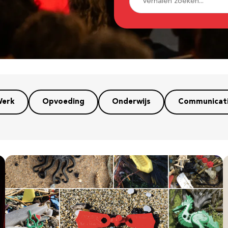
erk
Opvoeding
Onderwijs
Communicat