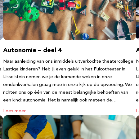
Autonomie – deel 4
Naar aanleiding van ons inmiddels uitverkochte theatercollege
N
e
Lastige kinderen? Heb jij even geluk! in het Fulcotheater in
L
IJsselstein nemen we je de komende weken in onze
I
omdenkverhalen graag mee in onze kijk op de opvoeding. We
o
richten ons op één van de meest belangrijke behoeften van
r
een kind: autonomie. Het is namelijk ook meteen de…
e
Lees meer
L