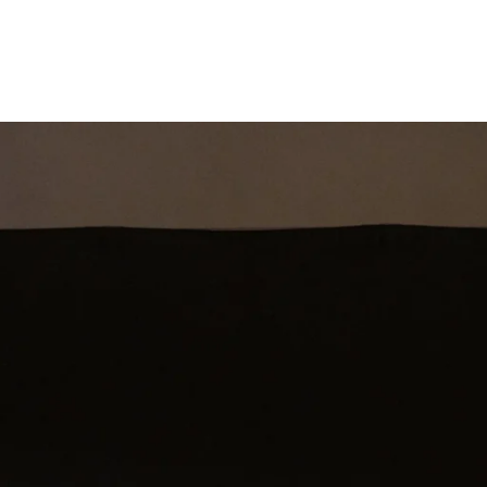
st
Theatershow
Training
Omdenkkrin