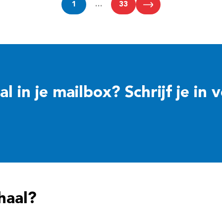
1
…
33
 in je mailbox? Schrijf je in 
haal?