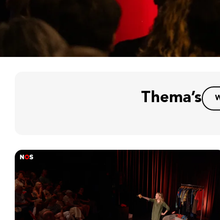
Thema’s
W