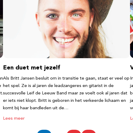
Een duet met jezelf
un
Als Britt Jansen besluit om in transitie te gaan, staat er veel op
I
e
het spel. Ze is al jaren de leadzangeres en gitarist in de
j
t.
succesvolle Leif de Leeuw Band maar ze voelt ook al jaren dat
b
er iets niet klopt. Britt is geboren in het verkeerde lichaam en
j
komt bij haar bandleden uit de…
v
Lees meer
L