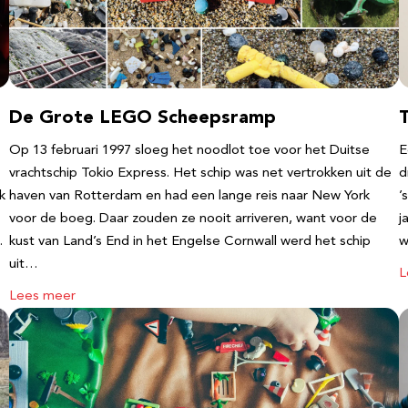
De Grote LEGO Scheepsramp
T
Op 13 februari 1997 sloeg het noodlot toe voor het Duitse
E
vrachtschip Tokio Express. Het schip was net vertrokken uit de
d
k
haven van Rotterdam en had een lange reis naar New York
’
voor de boeg. Daar zouden ze nooit arriveren, want voor de
j
…
kust van Land’s End in het Engelse Cornwall werd het schip
w
uit…
L
Lees meer