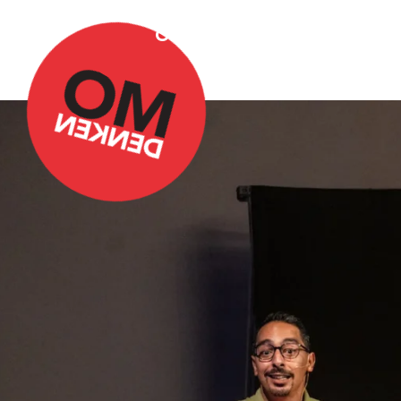
Over Omdenken
Podca