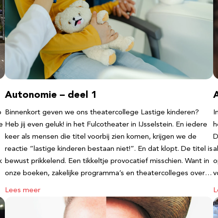
Autonomie – deel 1
b
Binnenkort geven we ons theatercollege Lastige kinderen?
I
e
Heb jij even geluk! in het Fulcotheater in IJsselstein. En iedere
h
keer als mensen die titel voorbij zien komen, krijgen we de
D
reactie “lastige kinderen bestaan niet!”. En dat klopt. De titel is
a
k
bewust prikkelend. Een tikkeltje provocatief misschien. Want in
o
onze boeken, zakelijke programma’s en theatercolleges over…
v
Lees meer
L