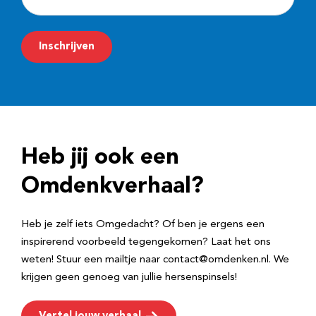
-
m
Inschrijven
a
i
l
a
d
Heb jij ook een
r
e
Omdenkverhaal?
s
Heb je zelf iets Omgedacht? Of ben je ergens een
inspirerend voorbeeld tegengekomen? Laat het ons
weten! Stuur een mailtje naar contact@omdenken.nl. We
krijgen geen genoeg van jullie hersenspinsels!