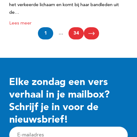
het verkeerde lichaam en komt bij haar bandleden uit
de…
Lees meer
1
…
34
Elke zondag een vers
verhaal in je mailbox?
Schrijf je in voor de
nieuwsbrief!
E