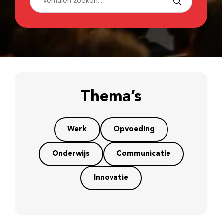
Thema’s
Werk
Opvoeding
Onderwijs
Communicatie
Innovatie