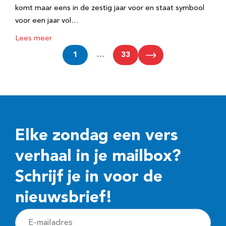
komt maar eens in de zestig jaar voor en staat symbool
voor een jaar vol…
Lees meer
1
…
33
Elke zondag een vers
verhaal in je mailbox?
Schrijf je in voor de
nieuwsbrief!
E