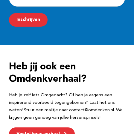
-
m
Inschrijven
a
i
l
a
d
Heb jij ook een
r
e
Omdenkverhaal?
s
Heb je zelf iets Omgedacht? Of ben je ergens een
inspirerend voorbeeld tegengekomen? Laat het ons
weten! Stuur een mailtje naar contact@omdenken.nl. We
krijgen geen genoeg van jullie hersenspinsels!