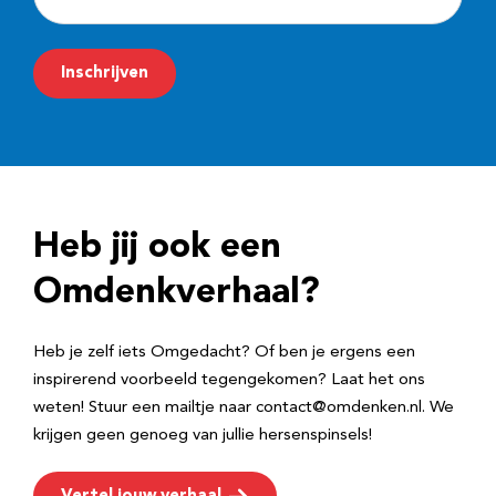
-
m
Inschrijven
a
i
l
a
d
Heb jij ook een
r
e
Omdenkverhaal?
s
Heb je zelf iets Omgedacht? Of ben je ergens een
inspirerend voorbeeld tegengekomen? Laat het ons
weten! Stuur een mailtje naar contact@omdenken.nl. We
krijgen geen genoeg van jullie hersenspinsels!