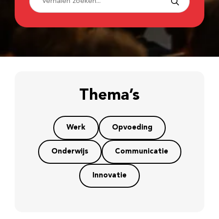
Thema’s
Werk
Opvoeding
Onderwijs
Communicatie
Innovatie