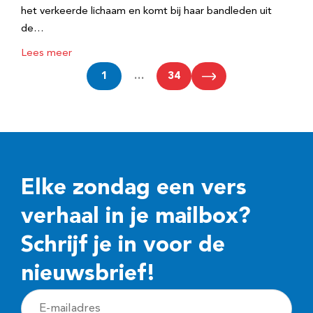
het verkeerde lichaam en komt bij haar bandleden uit
de…
Lees meer
1
…
34
Elke zondag een vers
verhaal in je mailbox?
Schrijf je in voor de
nieuwsbrief!
E