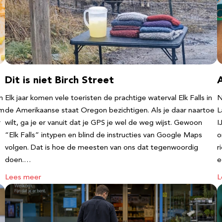
Dit is niet Birch Street
n
Elk jaar komen vele toeristen de prachtige waterval Elk Falls in
N
‘m
de Amerikaanse staat Oregon bezichtigen. Als je daar naartoe
L
r
wilt, ga je er vanuit dat je GPS je wel de weg wijst. Gewoon
I
“Elk Falls” intypen en blind de instructies van Google Maps
o
volgen. Dat is hoe de meesten van ons dat tegenwoordig
r
doen.…
e
Lees meer
L