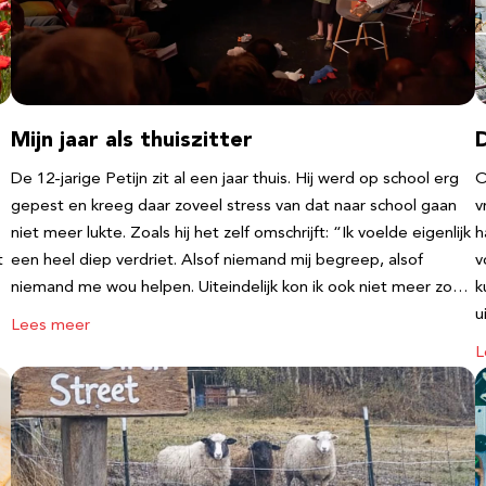
Mijn jaar als thuiszitter
De 12-jarige Petijn zit al een jaar thuis. Hij werd op school erg
O
gepest en kreeg daar zoveel stress van dat naar school gaan
v
niet meer lukte. Zoals hij het zelf omschrijft: “Ik voelde eigenlijk
h
t
een heel diep verdriet. Alsof niemand mij begreep, alsof
v
niemand me wou helpen. Uiteindelijk kon ik ook niet meer zo…
k
u
Lees meer
L