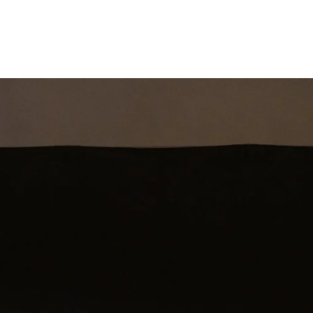
st
Theatershow
Training
Omdenkkrin