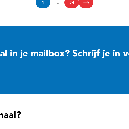
1
…
34
 in je mailbox? Schrijf je in 
haal?