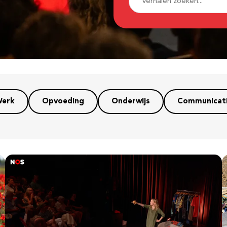
erk
Opvoeding
Onderwijs
Communicat