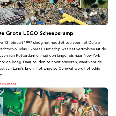
De Grote LEGO Scheepsramp
p 13 februari 1997 sloeg het noodlot toe voor het Duitse
rachtschip Tokio Express. Het schip was net vertrokken uit de
aven van Rotterdam en had een lange reis naar New York
oor de boeg. Daar zouden ze nooit arriveren, want voor de
ust van Land’s End in het Engelse Cornwall werd het schip
it…
ees meer