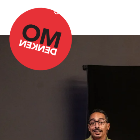
Over Omdenken
Podca