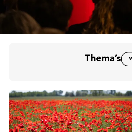
Thema’s
W