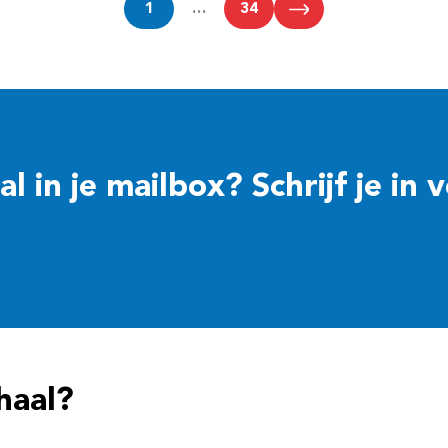
1
…
34
 in je mailbox? Schrijf je in 
haal?