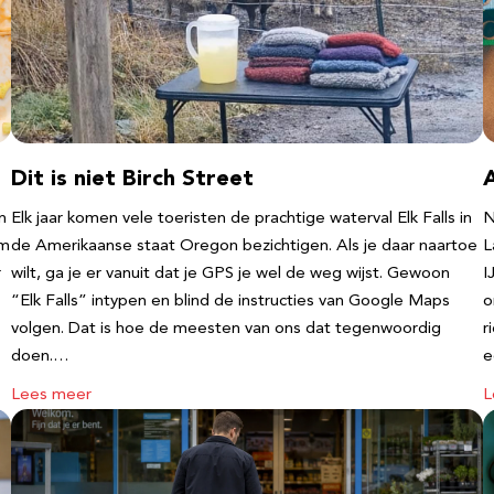
Dit is niet Birch Street
n
Elk jaar komen vele toeristen de prachtige waterval Elk Falls in
N
‘m
de Amerikaanse staat Oregon bezichtigen. Als je daar naartoe
L
r
wilt, ga je er vanuit dat je GPS je wel de weg wijst. Gewoon
I
“Elk Falls” intypen en blind de instructies van Google Maps
o
volgen. Dat is hoe de meesten van ons dat tegenwoordig
r
doen.…
e
Lees meer
L