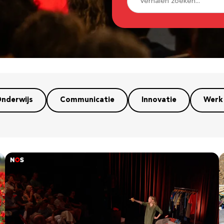
nderwijs
Communicatie
Innovatie
Werk