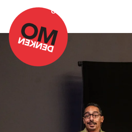
Over Omdenken
Podca