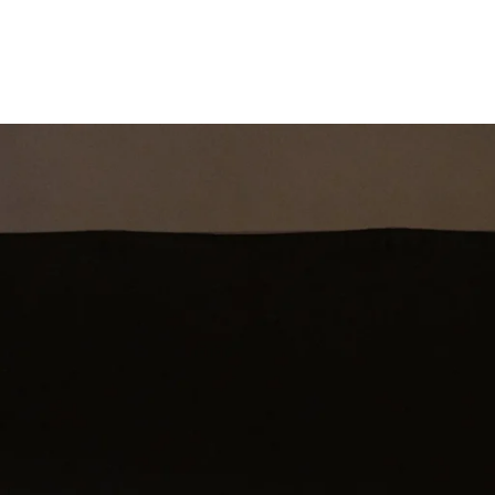
st
Theatershow
Training
Omdenkkrin