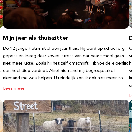
Mijn jaar als thuiszitter
De 12-jarige Petijn zit al een jaar thuis. Hij werd op school erg
O
gepest en kreeg daar zoveel stress van dat naar school gaan
v
niet meer lukte. Zoals hij het zelf omschrijft: “Ik voelde eigenlijk
h
t
een heel diep verdriet. Alsof niemand mij begreep, alsof
v
niemand me wou helpen. Uiteindelijk kon ik ook niet meer zo…
k
u
Lees meer
L