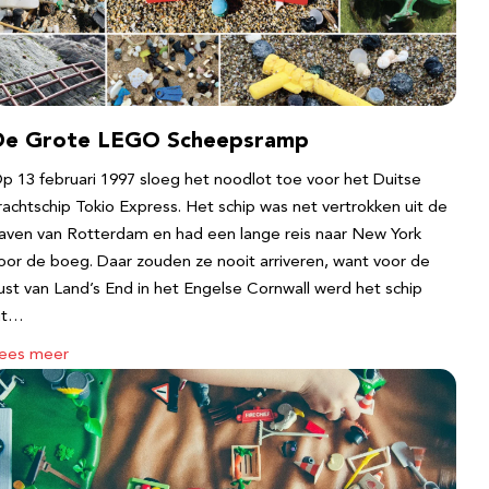
De Grote LEGO Scheepsramp
p 13 februari 1997 sloeg het noodlot toe voor het Duitse
rachtschip Tokio Express. Het schip was net vertrokken uit de
aven van Rotterdam en had een lange reis naar New York
oor de boeg. Daar zouden ze nooit arriveren, want voor de
ust van Land’s End in het Engelse Cornwall werd het schip
it…
ees meer