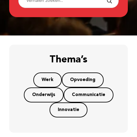
Thema’s
Werk
Opvoeding
Onderwijs
Communicatie
Innovatie