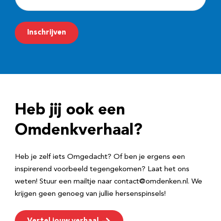
-
m
Inschrijven
a
i
l
a
d
Heb jij ook een
r
e
Omdenkverhaal?
s
Heb je zelf iets Omgedacht? Of ben je ergens een
inspirerend voorbeeld tegengekomen? Laat het ons
weten! Stuur een mailtje naar contact@omdenken.nl. We
krijgen geen genoeg van jullie hersenspinsels!