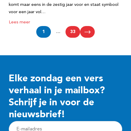
komt maar eens in de zestig jaar voor en staat symbool
voor een jaar vol…
Lees meer
1
…
33
Elke zondag een vers
verhaal in je mailbox?
Schrijf je in voor de
nieuwsbrief!
E