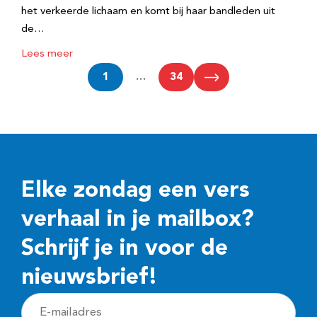
het verkeerde lichaam en komt bij haar bandleden uit
de…
Lees meer
1
…
34
Elke zondag een vers
verhaal in je mailbox?
Schrijf je in voor de
nieuwsbrief!
E