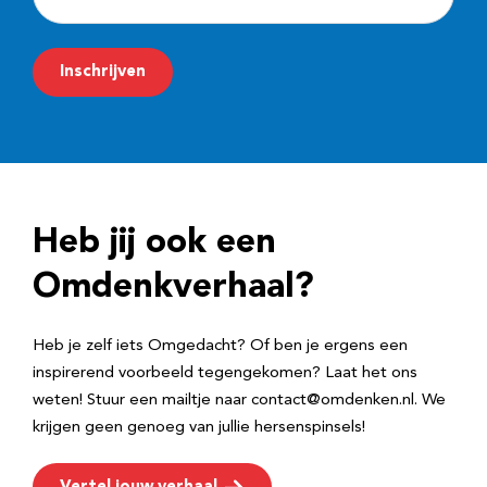
-
m
Inschrijven
a
i
l
a
d
Heb jij ook een
r
e
Omdenkverhaal?
s
Heb je zelf iets Omgedacht? Of ben je ergens een
inspirerend voorbeeld tegengekomen? Laat het ons
weten! Stuur een mailtje naar contact@omdenken.nl. We
krijgen geen genoeg van jullie hersenspinsels!