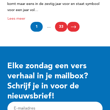
komt maar eens in de zestig jaar voor en staat symbool
voor een jaar vol…
Lees meer
1
…
33
Elke zondag een vers
verhaal in je mailbox?
Schrijf je in voor de
nieuwsbrief!
E