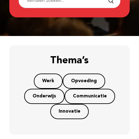
Thema’s
Werk
Opvoeding
Onderwijs
Communicatie
Innovatie