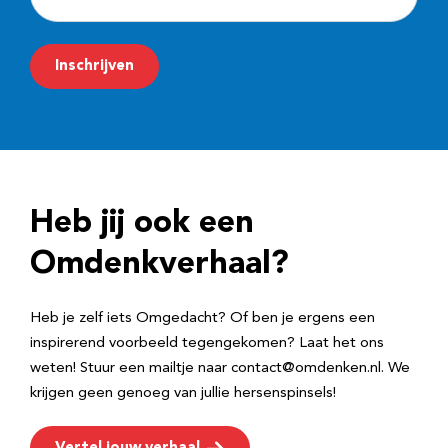
-
m
Inschrijven
a
i
l
a
d
Heb jij ook een
r
e
Omdenkverhaal?
s
Heb je zelf iets Omgedacht? Of ben je ergens een
inspirerend voorbeeld tegengekomen? Laat het ons
weten! Stuur een mailtje naar contact@omdenken.nl. We
krijgen geen genoeg van jullie hersenspinsels!