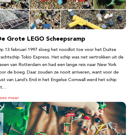
De Grote LEGO Scheepsramp
p 13 februari 1997 sloeg het noodlot toe voor het Duitse
rachtschip Tokio Express. Het schip was net vertrokken uit de
aven van Rotterdam en had een lange reis naar New York
oor de boeg. Daar zouden ze nooit arriveren, want voor de
ust van Land’s End in het Engelse Cornwall werd het schip
it…
ees meer