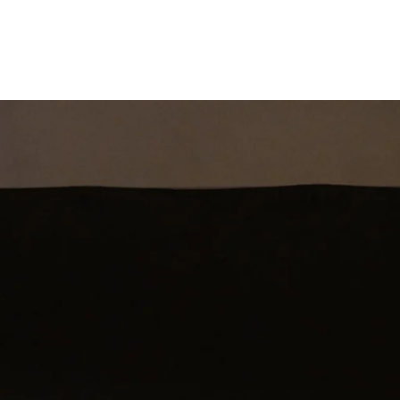
st
Theatershow
Training
Omdenkkrin