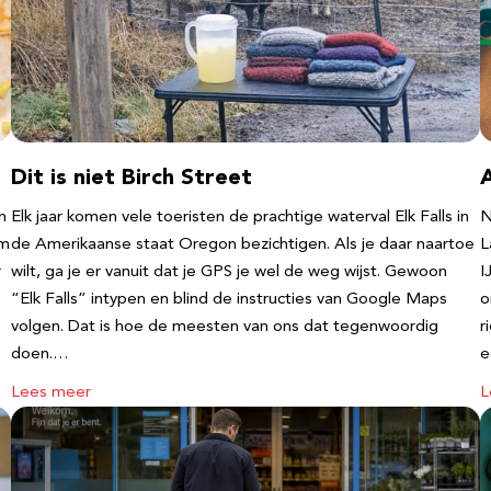
Dit is niet Birch Street
n
Elk jaar komen vele toeristen de prachtige waterval Elk Falls in
N
‘m
de Amerikaanse staat Oregon bezichtigen. Als je daar naartoe
L
r
wilt, ga je er vanuit dat je GPS je wel de weg wijst. Gewoon
I
“Elk Falls” intypen en blind de instructies van Google Maps
o
volgen. Dat is hoe de meesten van ons dat tegenwoordig
r
doen.…
e
Lees meer
L