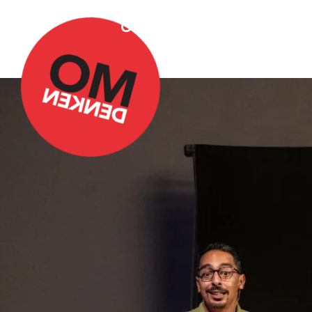
Over Omdenken
Podca