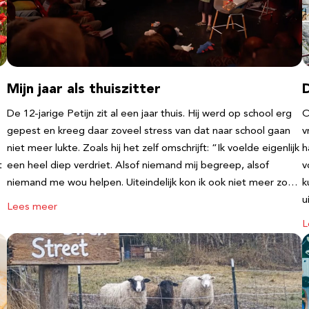
Mijn jaar als thuiszitter
De 12-jarige Petijn zit al een jaar thuis. Hij werd op school erg
O
gepest en kreeg daar zoveel stress van dat naar school gaan
v
niet meer lukte. Zoals hij het zelf omschrijft: “Ik voelde eigenlijk
h
t
een heel diep verdriet. Alsof niemand mij begreep, alsof
v
niemand me wou helpen. Uiteindelijk kon ik ook niet meer zo…
k
u
Lees meer
L