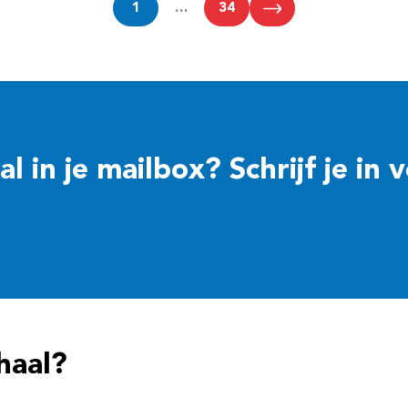
1
…
34
 in je mailbox? Schrijf je in 
haal?