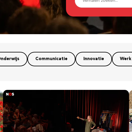
nderwijs
Communicatie
Innovatie
Werk