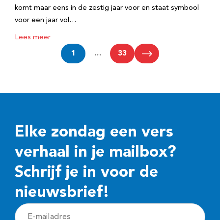
komt maar eens in de zestig jaar voor en staat symbool
voor een jaar vol…
Lees meer
1
…
33
Elke zondag een vers
verhaal in je mailbox?
Schrijf je in voor de
nieuwsbrief!
E