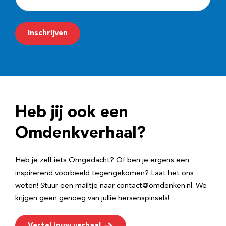
-
m
Inschrijven
a
i
l
a
d
Heb jij ook een
r
e
Omdenkverhaal?
s
Heb je zelf iets Omgedacht? Of ben je ergens een
inspirerend voorbeeld tegengekomen? Laat het ons
weten! Stuur een mailtje naar contact@omdenken.nl. We
krijgen geen genoeg van jullie hersenspinsels!