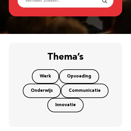
Thema’s
Werk
Opvoeding
Onderwijs
Communicatie
Innovatie