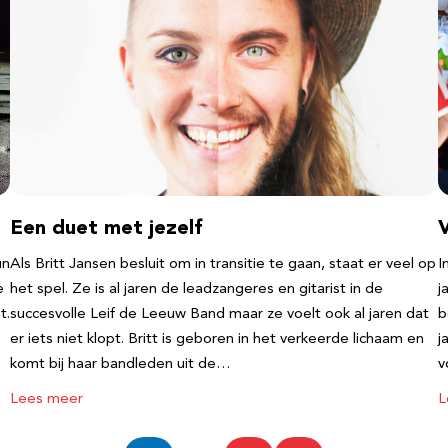
Een duet met jezelf
un
Als Britt Jansen besluit om in transitie te gaan, staat er veel op
I
e
het spel. Ze is al jaren de leadzangeres en gitarist in de
j
t.
succesvolle Leif de Leeuw Band maar ze voelt ook al jaren dat
b
er iets niet klopt. Britt is geboren in het verkeerde lichaam en
j
komt bij haar bandleden uit de…
v
Lees meer
L