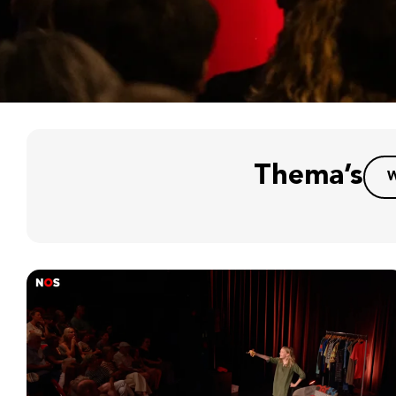
Thema’s
W