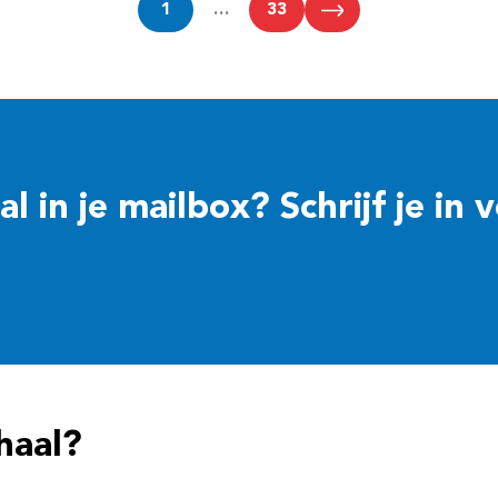
1
…
33
 in je mailbox? Schrijf je in 
haal?