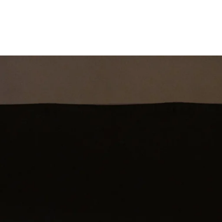
st
Theatershow
Training
Omdenkkrin