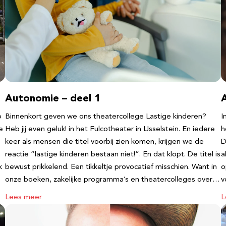
Autonomie – deel 1
b
Binnenkort geven we ons theatercollege Lastige kinderen?
I
e
Heb jij even geluk! in het Fulcotheater in IJsselstein. En iedere
h
keer als mensen die titel voorbij zien komen, krijgen we de
D
reactie “lastige kinderen bestaan niet!”. En dat klopt. De titel is
a
k
bewust prikkelend. Een tikkeltje provocatief misschien. Want in
o
onze boeken, zakelijke programma’s en theatercolleges over…
v
Lees meer
L