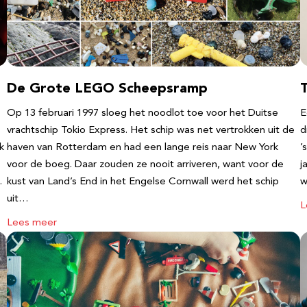
De Grote LEGO Scheepsramp
T
Op 13 februari 1997 sloeg het noodlot toe voor het Duitse
E
vrachtschip Tokio Express. Het schip was net vertrokken uit de
d
k
haven van Rotterdam en had een lange reis naar New York
’
voor de boeg. Daar zouden ze nooit arriveren, want voor de
j
…
kust van Land’s End in het Engelse Cornwall werd het schip
w
uit…
L
Lees meer