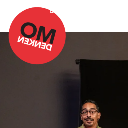
Over Omdenken
Podca