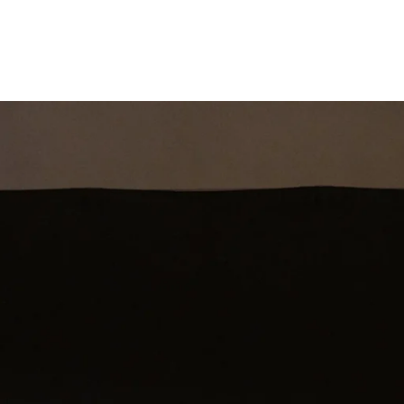
st
Theatershow
Training
Omdenkkrin