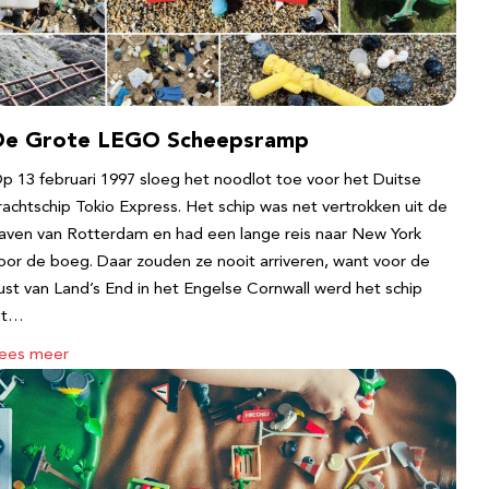
De Grote LEGO Scheepsramp
p 13 februari 1997 sloeg het noodlot toe voor het Duitse
rachtschip Tokio Express. Het schip was net vertrokken uit de
aven van Rotterdam en had een lange reis naar New York
oor de boeg. Daar zouden ze nooit arriveren, want voor de
ust van Land’s End in het Engelse Cornwall werd het schip
it…
ees meer