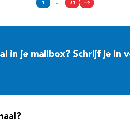
1
…
34
 in je mailbox? Schrijf je in 
haal?