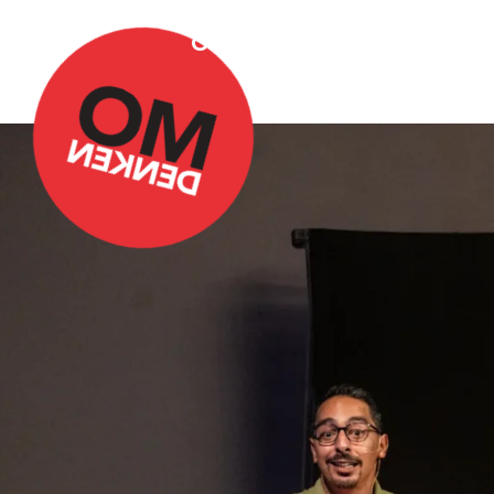
Over Omdenken
Podca