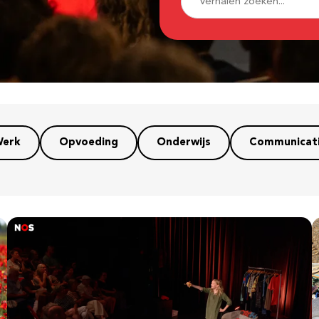
erk
Opvoeding
Onderwijs
Communicat