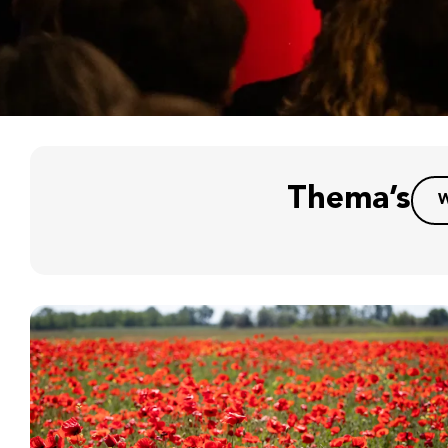
Thema’s
W