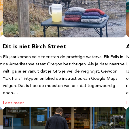
Dit is niet Birch Street
n
Elk jaar komen vele toeristen de prachtige waterval Elk Falls in
N
‘m
de Amerikaanse staat Oregon bezichtigen. Als je daar naartoe
L
r
wilt, ga je er vanuit dat je GPS je wel de weg wijst. Gewoon
I
“Elk Falls” intypen en blind de instructies van Google Maps
o
volgen. Dat is hoe de meesten van ons dat tegenwoordig
r
doen.…
e
Lees meer
L