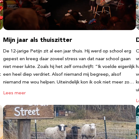
Mijn jaar als thuiszitter
De 12-jarige Petijn zit al een jaar thuis. Hij werd op school erg
O
gepest en kreeg daar zoveel stress van dat naar school gaan
v
niet meer lukte. Zoals hij het zelf omschrijft: “Ik voelde eigenlijk
h
t
een heel diep verdriet. Alsof niemand mij begreep, alsof
v
niemand me wou helpen. Uiteindelijk kon ik ook niet meer zo…
k
u
Lees meer
L