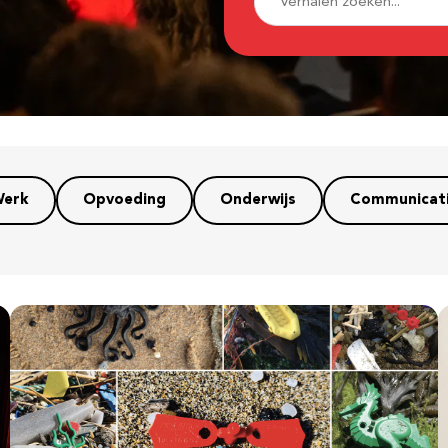
erk
Opvoeding
Onderwijs
Communicat