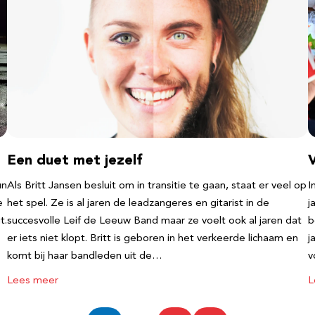
Een duet met jezelf
un
Als Britt Jansen besluit om in transitie te gaan, staat er veel op
I
e
het spel. Ze is al jaren de leadzangeres en gitarist in de
j
t.
succesvolle Leif de Leeuw Band maar ze voelt ook al jaren dat
b
er iets niet klopt. Britt is geboren in het verkeerde lichaam en
j
komt bij haar bandleden uit de…
v
Lees meer
L