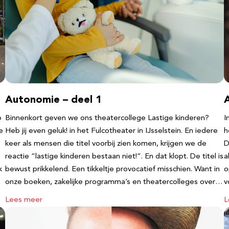
Autonomie – deel 1
b
Binnenkort geven we ons theatercollege Lastige kinderen?
I
e
Heb jij even geluk! in het Fulcotheater in IJsselstein. En iedere
h
keer als mensen die titel voorbij zien komen, krijgen we de
D
reactie “lastige kinderen bestaan niet!”. En dat klopt. De titel is
a
k
bewust prikkelend. Een tikkeltje provocatief misschien. Want in
o
onze boeken, zakelijke programma’s en theatercolleges over…
v
Lees meer
L