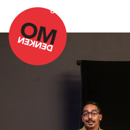
Over Omdenken
Podca