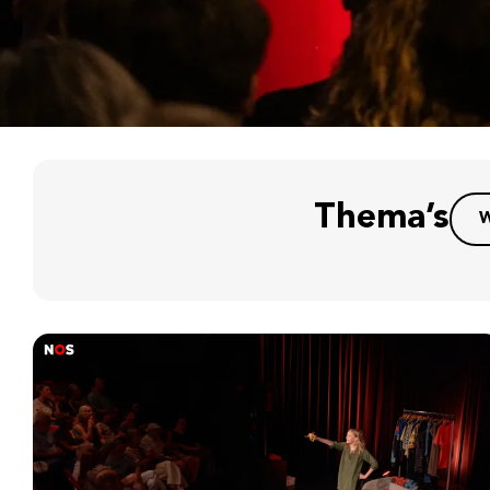
Thema’s
W