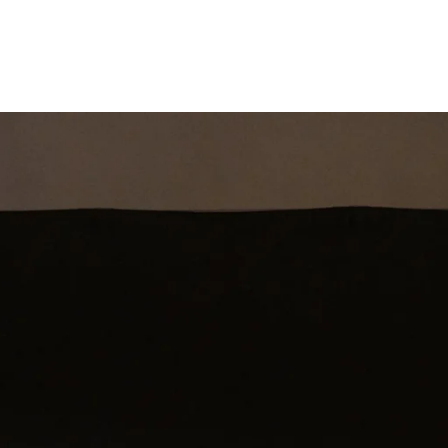
st
Theatershow
Training
Omdenkkrin