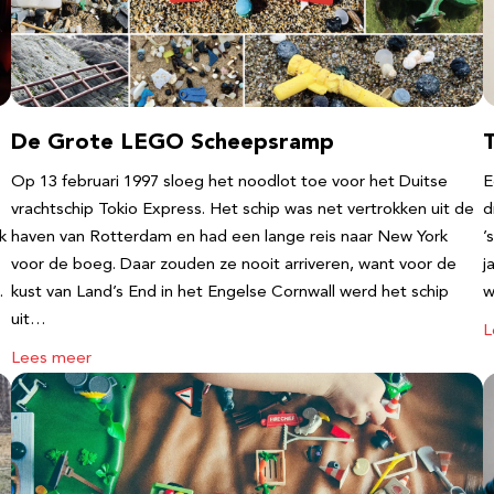
De Grote LEGO Scheepsramp
T
Op 13 februari 1997 sloeg het noodlot toe voor het Duitse
E
vrachtschip Tokio Express. Het schip was net vertrokken uit de
d
k
haven van Rotterdam en had een lange reis naar New York
’
voor de boeg. Daar zouden ze nooit arriveren, want voor de
j
…
kust van Land’s End in het Engelse Cornwall werd het schip
w
uit…
L
Lees meer