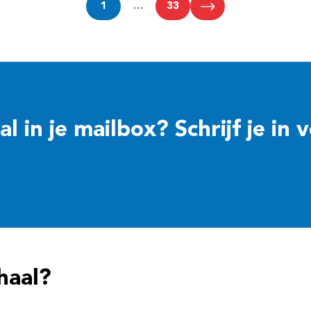
1
…
33
 in je mailbox? Schrijf je in 
haal?