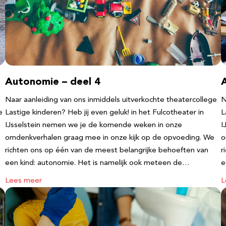
Autonomie – deel 4
Naar aanleiding van ons inmiddels uitverkochte theatercollege
N
e
Lastige kinderen? Heb jij even geluk! in het Fulcotheater in
L
IJsselstein nemen we je de komende weken in onze
I
omdenkverhalen graag mee in onze kijk op de opvoeding. We
o
richten ons op één van de meest belangrijke behoeften van
r
een kind: autonomie. Het is namelijk ook meteen de…
e
Lees meer
L