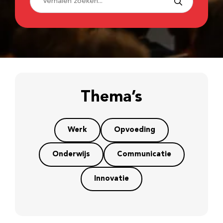
Thema’s
Werk
Opvoeding
Onderwijs
Communicatie
Innovatie