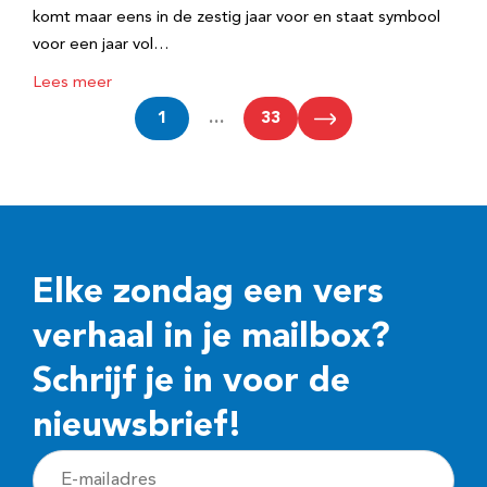
komt maar eens in de zestig jaar voor en staat symbool
voor een jaar vol…
Lees meer
1
…
33
Elke zondag een vers
verhaal in je mailbox?
Schrijf je in voor de
nieuwsbrief!
E