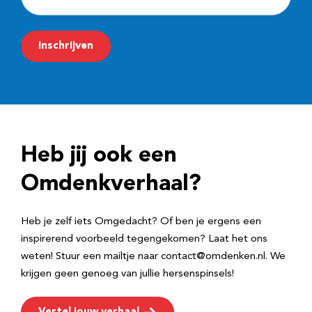
-
m
Inschrijven
a
i
l
a
d
Heb jij ook een
r
e
Omdenkverhaal?
s
Heb je zelf iets Omgedacht? Of ben je ergens een
inspirerend voorbeeld tegengekomen? Laat het ons
weten! Stuur een mailtje naar contact@omdenken.nl. We
krijgen geen genoeg van jullie hersenspinsels!