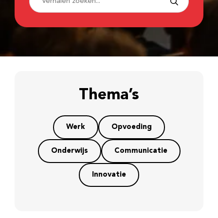
Thema’s
Werk
Opvoeding
Onderwijs
Communicatie
Innovatie