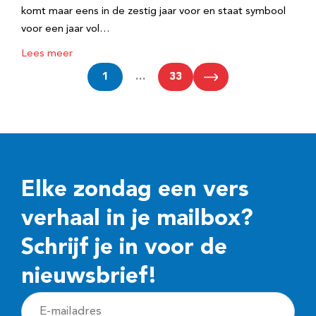
komt maar eens in de zestig jaar voor en staat symbool
voor een jaar vol…
Lees meer
1
…
33
Elke zondag een vers
verhaal in je mailbox?
Schrijf je in voor de
nieuwsbrief!
E