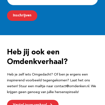
-
m
Inschrijven
a
i
l
a
d
Heb jij ook een
r
e
Omdenkverhaal?
s
Heb je zelf iets Omgedacht? Of ben je ergens een
inspirerend voorbeeld tegengekomen? Laat het ons
weten! Stuur een mailtje naar contact@omdenken.nl. We
krijgen geen genoeg van jullie hersenspinsels!