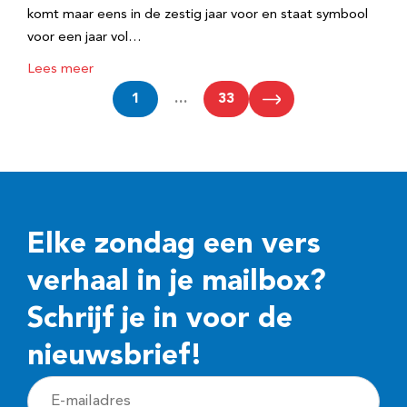
komt maar eens in de zestig jaar voor en staat symbool
voor een jaar vol…
Lees meer
1
…
33
Elke zondag een vers
verhaal in je mailbox?
Schrijf je in voor de
nieuwsbrief!
E