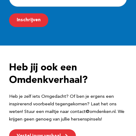
-
m
Inschrijven
a
i
l
a
d
Heb jij ook een
r
e
Omdenkverhaal?
s
Heb je zelf iets Omgedacht? Of ben je ergens een
inspirerend voorbeeld tegengekomen? Laat het ons
weten! Stuur een mailtje naar contact@omdenken.nl. We
krijgen geen genoeg van jullie hersenspinsels!