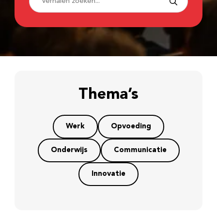
Thema’s
Werk
Opvoeding
Onderwijs
Communicatie
Innovatie