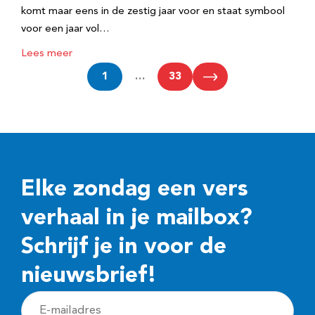
komt maar eens in de zestig jaar voor en staat symbool
voor een jaar vol…
Lees meer
1
…
33
Elke zondag een vers
verhaal in je mailbox?
Schrijf je in voor de
nieuwsbrief!
E