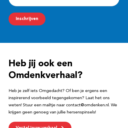
-
m
Inschrijven
a
i
l
a
d
Heb jij ook een
r
e
Omdenkverhaal?
s
Heb je zelf iets Omgedacht? Of ben je ergens een
inspirerend voorbeeld tegengekomen? Laat het ons
weten! Stuur een mailtje naar contact@omdenken.nl. We
krijgen geen genoeg van jullie hersenspinsels!