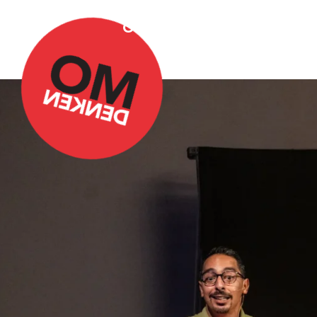
Over Omdenken
Podca