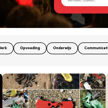
erk
Opvoeding
Onderwijs
Communicat