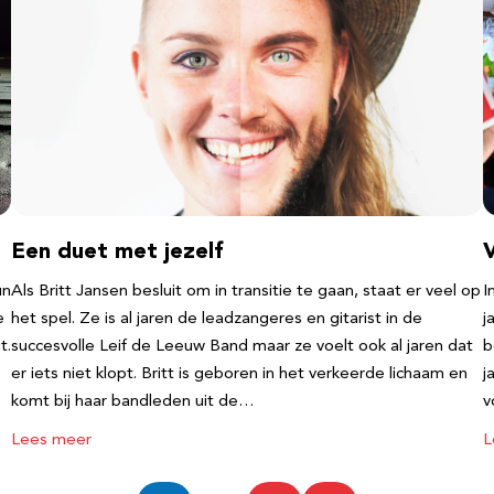
Een duet met jezelf
un
Als Britt Jansen besluit om in transitie te gaan, staat er veel op
I
e
het spel. Ze is al jaren de leadzangeres en gitarist in de
j
t.
succesvolle Leif de Leeuw Band maar ze voelt ook al jaren dat
b
er iets niet klopt. Britt is geboren in het verkeerde lichaam en
j
komt bij haar bandleden uit de…
v
Lees meer
L