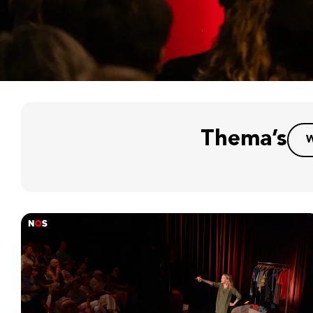
Thema’s
W