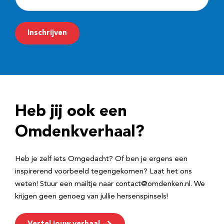
-
m
Inschrijven
a
i
l
a
d
Heb jij ook een
r
e
Omdenkverhaal?
s
Heb je zelf iets Omgedacht? Of ben je ergens een
inspirerend voorbeeld tegengekomen? Laat het ons
weten! Stuur een mailtje naar contact@omdenken.nl. We
krijgen geen genoeg van jullie hersenspinsels!