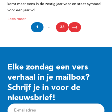
komt maar eens in de zestig jaar voor en staat symbool
voor een jaar vol…
Lees meer
1
…
33
Elke zondag een vers
verhaal in je mailbox?
Schrijf je in voor de
nieuwsbrief!
E